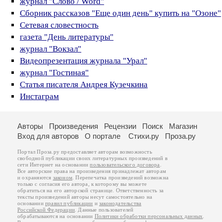
журнал "Слово / Word"
Сборник рассказов "Еще один день" купить на "Озоне"
Сетевая словестность
газета "День литературы"
журнал "Вокзал"
Видеопрезентация журнала "Урал"
журнал "Гостиная"
Статья писателя Андрея Кузечкина
Инстаграм
Авторы
Произведения
Рецензии
Поиск
Магазин
Вход для авторов
О портале
Стихи.ру
Проза.ру
Портал Проза.ру предоставляет авторам возможность
свободной публикации своих литературных произведений в
сети Интернет на основании
пользовательского договора
.
Все авторские права на произведения принадлежат авторам
и охраняются
законом
. Перепечатка произведений возможна
только с согласия его автора, к которому вы можете
обратиться на его авторской странице. Ответственность за
тексты произведений авторы несут самостоятельно на
основании
правил публикации
и
законодательства
Российской Федерации
. Данные пользователей
обрабатываются на основании
Политики обработки персональных данных
.