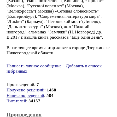
(Казань), "Наше поколение" ( Кишинев), «Пролог»
(Москва), "Русский переплет" (Москва),
"Великороссъ"( Москва) «Сетевая словесность"
(Екатеринбург), "Современная литература мира",
"Ликбез" (Барнаул), "Петровский мост"(Липецк),
"День литературы" (Москва), ж-л "Нижний
новгород", альманах "Земляки" (Н. Новгород) др.
В 2017 г. вышла книга рассказов "Еще один день".
В настоящее время автор живет в городе Дзержинске
Нижегородской области.
Написать личное сообщение
Добавить в список
избранных
Произведений:
7
Получено рецензий
:
1468
Написано рецензий
:
584
Читателей
:
34157
Произведения