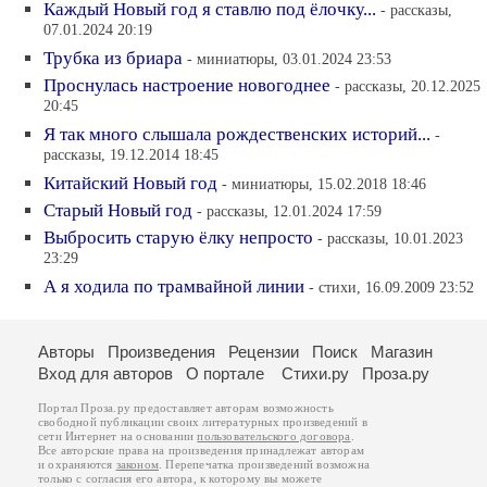
Каждый Новый год я ставлю под ёлочку...
- рассказы,
07.01.2024 20:19
Трубка из бриара
- миниатюры, 03.01.2024 23:53
Проснулась настроение новогоднее
- рассказы, 20.12.2025
20:45
Я так много слышала рождественских историй...
-
рассказы, 19.12.2014 18:45
Китайский Новый год
- миниатюры, 15.02.2018 18:46
Старый Новый год
- рассказы, 12.01.2024 17:59
Выбросить старую ёлку непросто
- рассказы, 10.01.2023
23:29
А я ходила по трамвайной линии
- стихи, 16.09.2009 23:52
Авторы
Произведения
Рецензии
Поиск
Магазин
Вход для авторов
О портале
Стихи.ру
Проза.ру
Портал Проза.ру предоставляет авторам возможность
свободной публикации своих литературных произведений в
сети Интернет на основании
пользовательского договора
.
Все авторские права на произведения принадлежат авторам
и охраняются
законом
. Перепечатка произведений возможна
только с согласия его автора, к которому вы можете