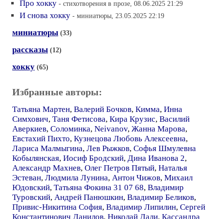
Про хокку
- стихотворения в прозе, 08.06.2025 21:29
И снова хокку
- миниатюры, 23.05.2025 22:19
миниатюры
(33)
рассказы
(12)
хокку
(65)
Избранные авторы:
Татьяна Мартен
,
Валерий Бочков
,
Кимма
,
Инна
Симхович
,
Таня Фетисова
,
Кира Крузис
,
Василий
Аверкиев
,
Соломинка
,
Neivanov
,
Жанна Марова
,
Евстахий Пихто
,
Кузнецова Любовь Алексеевна
,
Лариса Малмыгина
,
Лев Рыжков
,
Софья Шмулевна
Кобылянская
,
Иосиф Бродский
,
Дина Иванова 2
,
Александр Махнев
,
Олег Петров Пятый
,
Наталья
Эстеван
,
Людмила Лунина
,
Антон Чижов
,
Михаил
Юдовский
,
Татьяна Фокина 31 07 68
,
Владимир
Туровский
,
Андрей Панюшкин
,
Владимир Беликов
,
Привис-Никитина София
,
Владимир Липилин
,
Сергей
Константинович Данилов
,
Николай Дали
,
Кассандра