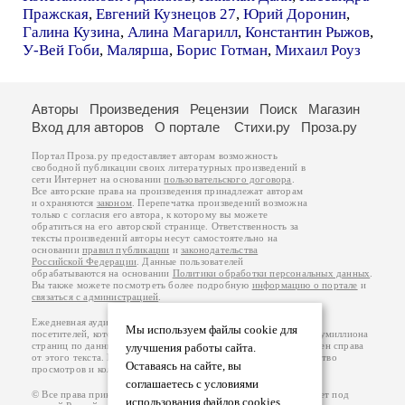
Пражская
,
Евгений Кузнецов 27
,
Юрий Доронин
,
Галина Кузина
,
Алина Магарилл
,
Константин Рыжов
,
У-Вей Гоби
,
Малярша
,
Борис Готман
,
Михаил Роуз
Авторы
Произведения
Рецензии
Поиск
Магазин
Вход для авторов
О портале
Стихи.ру
Проза.ру
Портал Проза.ру предоставляет авторам возможность
свободной публикации своих литературных произведений в
сети Интернет на основании
пользовательского договора
.
Все авторские права на произведения принадлежат авторам
и охраняются
законом
. Перепечатка произведений возможна
только с согласия его автора, к которому вы можете
обратиться на его авторской странице. Ответственность за
тексты произведений авторы несут самостоятельно на
основании
правил публикации
и
законодательства
Российской Федерации
. Данные пользователей
обрабатываются на основании
Политики обработки персональных данных
.
Вы также можете посмотреть более подробную
информацию о портале
и
связаться с администрацией
.
Ежедневная аудитория портала Проза.ру – порядка 100 тысяч
Мы используем файлы cookie для
посетителей, которые в общей сумме просматривают более полумиллиона
страниц по данным счетчика посещаемости, который расположен справа
улучшения работы сайта.
от этого текста. В каждой графе указано по две цифры: количество
Оставаясь на сайте, вы
просмотров и количество посетителей.
соглашаетесь с условиями
© Все права принадлежат авторам, 2000-2026. Портал работает под
использования файлов cookies.