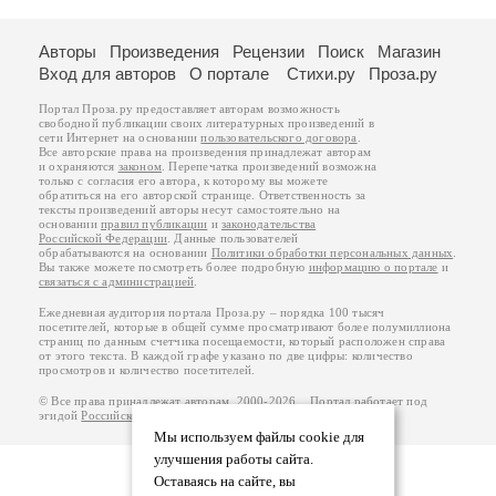
Авторы
Произведения
Рецензии
Поиск
Магазин
Вход для авторов
О портале
Стихи.ру
Проза.ру
Портал Проза.ру предоставляет авторам возможность
свободной публикации своих литературных произведений в
сети Интернет на основании
пользовательского договора
.
Все авторские права на произведения принадлежат авторам
и охраняются
законом
. Перепечатка произведений возможна
только с согласия его автора, к которому вы можете
обратиться на его авторской странице. Ответственность за
тексты произведений авторы несут самостоятельно на
основании
правил публикации
и
законодательства
Российской Федерации
. Данные пользователей
обрабатываются на основании
Политики обработки персональных данных
.
Вы также можете посмотреть более подробную
информацию о портале
и
связаться с администрацией
.
Ежедневная аудитория портала Проза.ру – порядка 100 тысяч
посетителей, которые в общей сумме просматривают более полумиллиона
страниц по данным счетчика посещаемости, который расположен справа
от этого текста. В каждой графе указано по две цифры: количество
просмотров и количество посетителей.
© Все права принадлежат авторам, 2000-2026. Портал работает под
эгидой
Российского союза писателей
.
18+
Мы используем файлы cookie для
улучшения работы сайта.
Оставаясь на сайте, вы