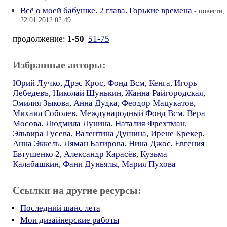
Всё о моей бабушке. 2 глава. Горькие времена
- повести,
22.01.2012 02:49
продолжение:
1-50
51-75
Избранные авторы:
Юрий Лучко
,
Дрэс Крос
,
Фонд Всм
,
Кенга
,
Игорь
Лебедевъ
,
Николай Шунькин
,
Жанна Райгородская
,
Эмилия Зыкова
,
Анна Дудка
,
Феодор Мацукатов
,
Михаил Соболев
,
Международный Фонд Всм
,
Вера
Мосова
,
Людмила Лунина
,
Наталия Фрехтман
,
Эльвира Гусева
,
Валентина Душина
,
Ирене Крекер
,
Анна Эккель
,
Ляман Багирова
,
Нина Джос
,
Евгения
Евтушенко 2
,
Александр Карасёв
,
Кузьма
Калабашкин
,
Фани Дуньялы
,
Мария Пухова
Ссылки на другие ресурсы:
Последний шанс лета
Мои дизайнерские работы