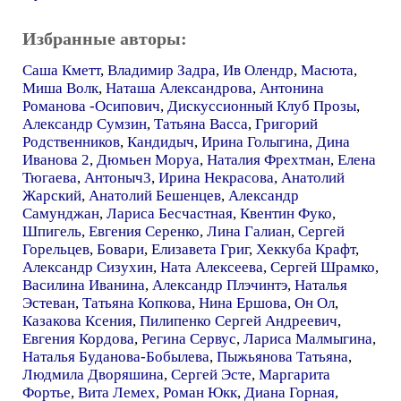
Избранные авторы:
Саша Кметт
,
Владимир Задра
,
Ив Олендр
,
Масюта
,
Миша Волк
,
Наташа Александрова
,
Антонина
Романова -Осипович
,
Дискуссионный Клуб Прозы
,
Александр Сумзин
,
Татьяна Васса
,
Григорий
Родственников
,
Кандидыч
,
Ирина Голыгина
,
Дина
Иванова 2
,
Дюмьен Моруа
,
Наталия Фрехтман
,
Елена
Тюгаева
,
Антоныч3
,
Ирина Некрасова
,
Анатолий
Жарский
,
Анатолий Бешенцев
,
Александр
Самунджан
,
Лариса Бесчастная
,
Квентин Фуко
,
Шпигель
,
Евгения Серенко
,
Лина Галиан
,
Сергей
Горельцев
,
Бовари
,
Елизавета Григ
,
Хеккуба Крафт
,
Александр Сизухин
,
Ната Алексеева
,
Сергей Шрамко
,
Василина Иванина
,
Александр Плэчинтэ
,
Наталья
Эстеван
,
Татьяна Копкова
,
Нина Ершова
,
Он Ол
,
Казакова Ксения
,
Пилипенко Сергей Андреевич
,
Евгения Кордова
,
Регина Сервус
,
Лариса Малмыгина
,
Наталья Буданова-Бобылева
,
Пыжьянова Татьяна
,
Людмила Дворяшина
,
Сергей Эсте
,
Маргарита
Фортье
,
Вита Лемех
,
Роман Юкк
,
Диана Горная
,