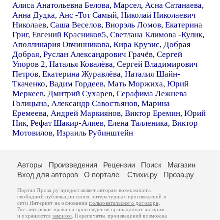
Алиса Анатольевна Белова
,
Марсел
,
Асна Сатанаева
,
Анна Дудка
,
Анс -Тот Самый
,
Николай Николаевич
Николаев
,
Саша Веселов
,
Виорэль Ломов
,
Екатерина
Григ
,
Евгений Красников5
,
Светлана Климова -Кулик
,
Аполлинария Овчинникова
,
Кира Крузис
,
Добрая
Добрая
,
Руслан Александрович Грачёв
,
Сергей
Упоров 2
,
Наталья Ковалёва
,
Сергей Владимирович
Петров
,
Екатерина Журавлёва
,
Наталия Шайн-
Ткаченко
,
Вадим Гордеев
,
Мать Моржиха
,
Юрий
Меркеев
,
Дмитрий Сухарев
,
Серафима Лежнева
Голицына
,
Александр Савостьянов
,
Марина
Еремеева
,
Андрей Маркиянов
,
Виктор Еремин
,
Юрий
Ник
,
Рефат Шакир-Алиев
,
Елена Талленика
,
Виктор
Мотовилов
,
Израиль Рубинштейн
Авторы
Произведения
Рецензии
Поиск
Магазин
Вход для авторов
О портале
Стихи.ру
Проза.ру
Портал Проза.ру предоставляет авторам возможность
свободной публикации своих литературных произведений в
сети Интернет на основании
пользовательского договора
.
Все авторские права на произведения принадлежат авторам
и охраняются
законом
. Перепечатка произведений возможна