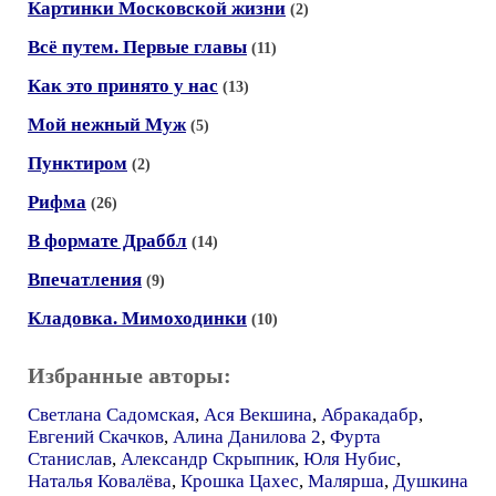
Картинки Московской жизни
(2)
Всё путем. Первые главы
(11)
Как это принято у нас
(13)
Мой нежный Муж
(5)
Пунктиром
(2)
Рифма
(26)
В формате Драббл
(14)
Впечатления
(9)
Кладовка. Мимоходинки
(10)
Избранные авторы:
Светлана Садомская
,
Ася Векшина
,
Абракадабр
,
Евгений Скачков
,
Алина Данилова 2
,
Фурта
Станислав
,
Александр Скрыпник
,
Юля Нубис
,
Наталья Ковалёва
,
Крошка Цахес
,
Малярша
,
Душкина