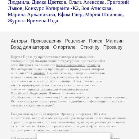
Людмила
,
Димка Цветков
,
Ольга Алексова
,
Григорий
Лыков
,
Конкурс Копирайта -К2
,
Зоя Атискова
,
Марина Аржаникова
,
Ефим Гаер
,
Мария Шпинель
,
Журнал Времена Года
Авторы
Произведения
Рецензии
Поиск
Магазин
Вход для авторов
О портале
Стихи.ру
Проза.ру
Портал Проза.ру предоставляет авторам возможность
свободной публикации своих литературных произведений в
сети Интернет на основании
пользовательского договора
.
Все авторские права на произведения принадлежат авторам
и охраняются
законом
. Перепечатка произведений возможна
только с согласия его автора, к которому вы можете
обратиться на его авторской странице. Ответственность за
тексты произведений авторы несут самостоятельно на
основании
правил публикации
и
законодательства
Российской Федерации
. Данные пользователей
обрабатываются на основании
Политики обработки персональных данных
.
Вы также можете посмотреть более подробную
информацию о портале
и
связаться с администрацией
.
Ежедневная аудитория портала Проза.ру – порядка 100 тысяч
посетителей, которые в общей сумме просматривают более полумиллиона
страниц по данным счетчика посещаемости, который расположен справа
от этого текста. В каждой графе указано по две цифры: количество
просмотров и количество посетителей.
© Все права принадлежат авторам, 2000-2026. Портал работает под