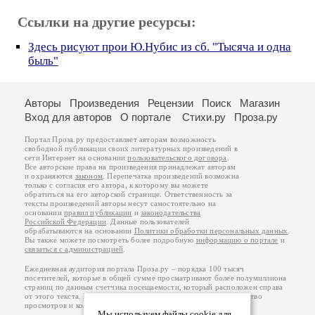
Ссылки на другие ресурсы:
Здесь рисуют прои Ю.Нубис из сб. "Тысяча и одна
быль"
Авторы
Произведения
Рецензии
Поиск
Магазин
Вход для авторов
О портале
Стихи.ру
Проза.ру
Портал Проза.ру предоставляет авторам возможность
свободной публикации своих литературных произведений в
сети Интернет на основании
пользовательского договора
.
Все авторские права на произведения принадлежат авторам
и охраняются
законом
. Перепечатка произведений возможна
только с согласия его автора, к которому вы можете
обратиться на его авторской странице. Ответственность за
тексты произведений авторы несут самостоятельно на
основании
правил публикации
и
законодательства
Российской Федерации
. Данные пользователей
обрабатываются на основании
Политики обработки персональных данных
.
Вы также можете посмотреть более подробную
информацию о портале
и
связаться с администрацией
.
Ежедневная аудитория портала Проза.ру – порядка 100 тысяч
посетителей, которые в общей сумме просматривают более полумиллиона
страниц по данным счетчика посещаемости, который расположен справа
от этого текста. В каждой графе указано по две цифры: количество
просмотров и количество посетителей.
Мы используем файлы cookie для