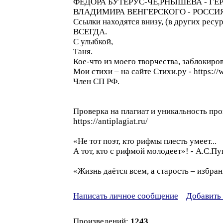
ФЁДОРА БУТЕРУС-ЧЕ,РНЫШЕВА - ГЕ
ВЛАДИМИРА ВЕНГЕРСКОГО - РОССИЯ
Ссылки находятся внизу, (в других ресу
ВСЕГДА.
С улыбкой,
Таня.
Кое-что из моего творчества, заблокиров
Мои стихи – на сайте Стихи.ру - https://w
Член СП РФ.
Проверка на плагиат и уникальность про
https://antiplagiat.ru/
«Не тот поэт, кто рифмы плесть умеет...
А тот, кто с рифмой молодеет»! - А.С.П
«Жизнь даётся всем, а старость – избра
Написать личное сообщение
Добавить 
Произведений:
1243