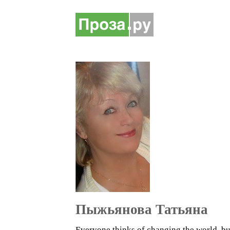
Пыжьянова Татьяна
Everyone thinks of changing the world, bu