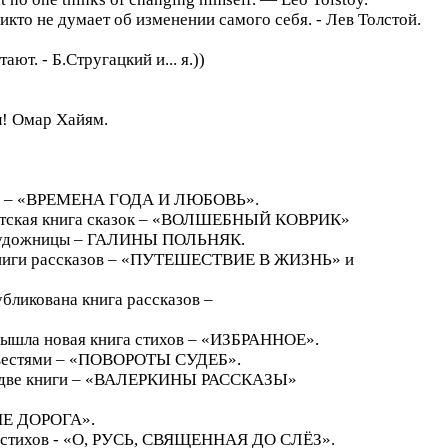
кто не думает об изменении самого себя. - Лев Толстой.
тают. - Б.Стругацкий и... я.))
л! Омар Хайям.
ихов – «ВРЕМЕНА ГОДА И ЛЮБОВЬ».
 детская книга сказок – «ВОЛШЕБНЫЙ КОВРИК»
 художницы – ГАЛИНЫ ПОЛЬНЯК.
е книги рассказов – «ПУТЕШЕСТВИЕ В ЖИЗНЬ» и
убликована книга рассказов –
 вышла новая книга стихов – «ИЗБРАННОЕ».
повестями – «ПОВОРОТЫ СУДЕБ».
ны две книги – «ВАЛЕРКИНЫ РАССКАЗЫ»
 НЕ ДОРОГА».
га стихов - «О, РУСЬ, СВЯЩЕННАЯ ДО СЛЁЗ».