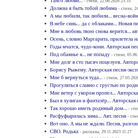
Танго любви...
- стихи, 22.06.2026 23:33
Должна я быть тобой любима
- стихи, 2
А мы любили, так любили... весна-вой
В небе синь... да с облаками... Новая п
Мне в любовь твою снова верится... ав
Осень, словно Маргарита, прилетела на
Годы мчатся, чудо-кони. Авторская пе
Под обаянье я... не попаду
- стихи, 05.06
Мне долг в сто тысяч поцелуев. Автор
Борису Рыжему. Авторская песня-экс
Мне б вернуться туда...
- стихи, 27.03.202
Прогуляться славно с грустью по род
Мне ветер с укором пропел... Авторск
Был я хулиган и фантазёр... Авторская
Так хорошо иметь родимый дом...
- сти
Расфуфырилась зима... Авт. песня
- сти
Вот оно. А мы не ждали. Песня, разго
СВО. Родька
- рассказы, 29.11.2023 11:27