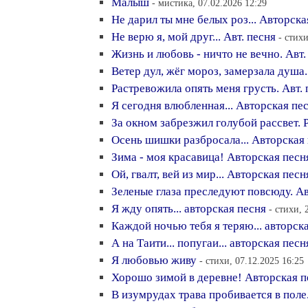
Малыш
- мистика, 07.02.2026 12:29
Не дарил ты мне белых роз... Авторска
Не верю я, мой друг... Авт. песня
- стихи
Жизнь и любовь - ничто не вечно. Авт.
Ветер дул, жёг мороз, замерзала душа.
Растревожила опять меня грусть. Авт. 
Я сегодня влюбленная... Авторская пе
За окном забрезжил голубой рассвет. 
Осень шишки разбросала... Авторская
Зима - моя красавица! Авторская песн
Ой, гвалт, вей из мир... Авторская песн
Зеленые глаза преследуют повсюду. А
Я жду опять... авторская песня
- стихи, 
Каждой ночью тебя я теряю... авторск
А на Таити... попугаи... авторская песн
Я любовью живу
- стихи, 07.12.2025 16:25
Хорошо зимой в деревне! Авторская п
В изумрудах трава пробивается в поле.