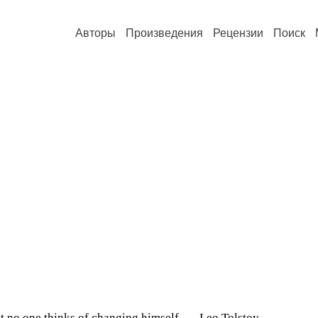
Авторы
Произведения
Рецензии
Поиск
t no one thinks of changing himself. — Leo Tolstoy.