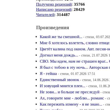
Получено рецензий
:
35766
Написано рецензий
:
28429
Читателей
:
314487
Произведения
Какой же ты смешной...
- стихи, 03.07.202
Мне б хотелось взлететь, словно птице.
Цветёт калина под окном. Авт. песня-н
Догнал меня дождь...
- стихи, 21.07.2026 
СВО. Мы идем, нам не страшен враг...
Я был с тобою в эту ночь... Авторская 
Я - гейша
- стихи, 01.07.2026 17:51
Единственный звонок
- стихи, 14.06.2026 
И зовущий мнится плен...
- стихи, 11.06.2
Не зови... и больше не преследуй
- стих
Ах, говорите мне - люблю... романс
- с
Как пережить измену - я не знаю...
- ст