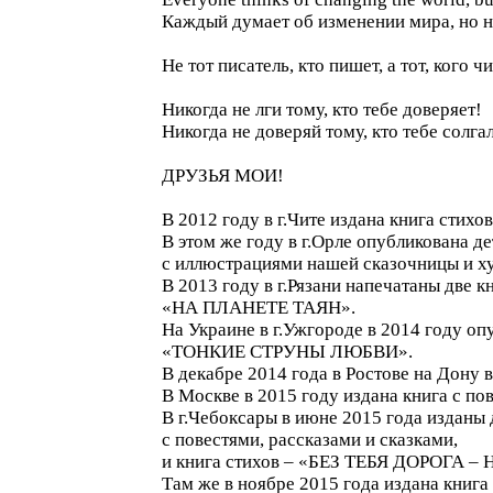
Каждый думает об изменении мира, но ни
Не тот писатель, кто пишет, а тот, кого чи
Никогда не лги тому, кто тебе доверяет!
Никогда не доверяй тому, кто тебе солга
ДРУЗЬЯ МОИ!
В 2012 году в г.Чите издана книга ст
В этом же году в г.Орле опубликована
с иллюстрациями нашей сказочницы и
В 2013 году в г.Рязани напечатаны дв
«НА ПЛАНЕТЕ ТАЯН».
На Украине в г.Ужгороде в 2014 году оп
«ТОНКИЕ СТРУНЫ ЛЮБВИ».
В декабре 2014 года в Ростове на Дону
В Москве в 2015 году издана книга с 
В г.Чебоксары в июне 2015 года изда
с повестями, рассказами и сказками,
и книга стихов – «БЕЗ ТЕБЯ ДОРОГА –
Там же в ноябре 2015 года издана кни