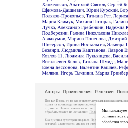
Хацкельсон
,
Анатолий Святов
,
Сергей Б
Ефимова-Дашкевич
,
Юрий Курский
,
Бор
Поляков-Прокопьев
,
Татиана Рет
,
Лариса
Мария Климук
,
Михаил Поторак
,
Галина
Лучко
,
Александр Гребёнкин
,
Надежда К
Подберезин
,
Галина Николаевна Никола
Аввакумов
,
Марина Попенова
,
Дмитрий 
Шнеерсон
,
Ирина Ностальгия
,
Эльвира 
Безанри
,
Людмила Каштанова
,
Лавров В
Козлов 11
,
Людмила Лукьянцева
,
Васили
Витальевич Белов
,
Татьяна Шмидт
,
Мари
Елена Бессонова
,
Валентин Кашлев
,
Реф
Малкин
,
Игорь Тычинин
,
Мария Гринбер
Авторы
Произведения
Рецензии
Поис
Портал Проза.ру предоставляет авторам возможность св
права на произведения принадлежат авторам и охраняют
странице. Ответственность за тексты произведений авто
Мы используем ф
обрабатываются на основании
Политики обработки перс
соглашаетесь с 
Ежедневная аудитория портала Проза.ру – порядка 100 
обработки перс
который расположен справа от этого текста. В каждой гр