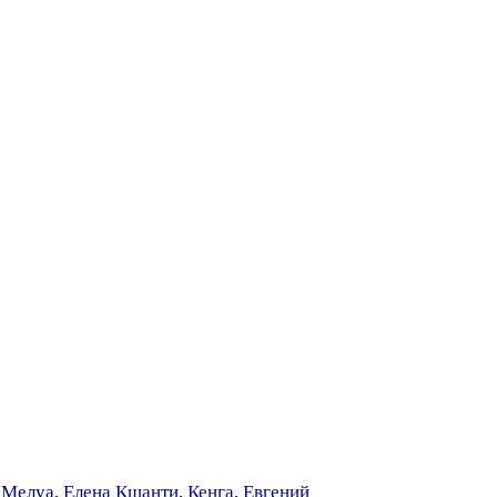
 Мелуа
,
Елена Кшанти
,
Кенга
,
Евгений