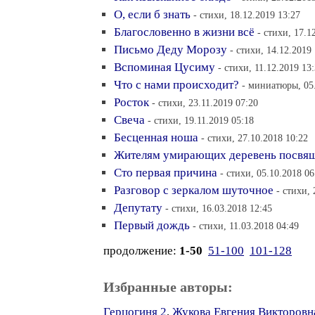
О, если б знать
- стихи, 18.12.2019 13:27
Благословенно в жизни всё
- стихи, 17.1
Письмо Деду Морозу
- стихи, 14.12.2019
Вспоминая Цусиму
- стихи, 11.12.2019 13
Что с нами происходит?
- миниатюры, 05.
Росток
- стихи, 23.11.2019 07:20
Свеча
- стихи, 19.11.2019 05:18
Бесценная ноша
- стихи, 27.10.2018 10:22
Жителям умирающих деревень посвя
Сто первая причина
- стихи, 05.10.2018 06
Разговор с зеркалом шуточное
- стихи, 
Депутату
- стихи, 16.03.2018 12:45
Первый дождь
- стихи, 11.03.2018 04:49
продолжение:
1-50
51-100
101-128
Избранные авторы:
Герцогиня 2
,
Жукова Евгения Викторовн