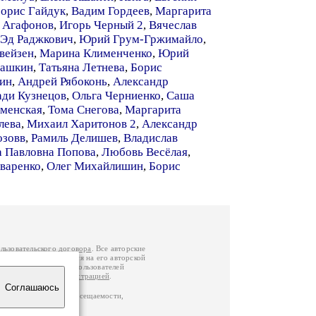
орис Гайдук
,
Вадим Гордеев
,
Маргарита
 Агафонов
,
Игорь Черный 2
,
Вячеслав
Эд Раджкович
,
Юрий Грум-Гржимайло
,
вейзен
,
Марина Клименченко
,
Юрий
гашкин
,
Татьяна Летнева
,
Борис
ин
,
Андрей Рябоконь
,
Александр
ади Кузнецов
,
Ольга Черниенко
,
Саша
менская
,
Тома Снегова
,
Маргарита
лева
,
Михаил Харитонов 2
,
Александр
озовв
,
Рамиль Делишев
,
Владислав
 Павловна Попова
,
Любовь Весёлая
,
варенко
,
Олег Михайлишин
,
Борис
льзовательского договора
. Все авторские
у вы можете обратиться на его авторской
й Федерации
. Данные пользователей
е
и
связаться с администрацией
.
Соглашаюсь
по данным счетчика посещаемости,