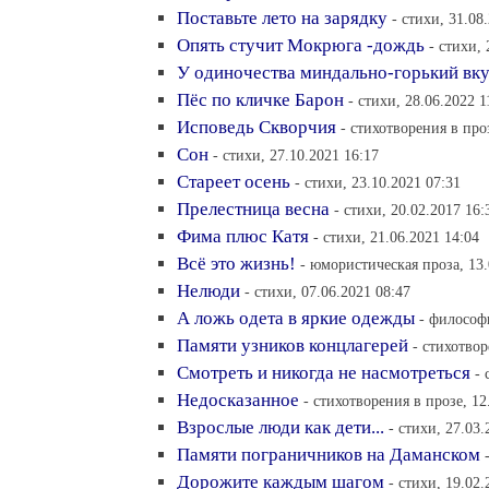
Поставьте лето на зарядку
- стихи, 31.08
Опять стучит Мокрюга -дождь
- стихи, 
У одиночества миндально-горький вк
Пёс по кличке Барон
- стихи, 28.06.2022 1
Исповедь Скворчия
- стихотворения в про
Сон
- стихи, 27.10.2021 16:17
Стареет осень
- стихи, 23.10.2021 07:31
Прелестница весна
- стихи, 20.02.2017 16:
Фима плюс Катя
- стихи, 21.06.2021 14:04
Всё это жизнь!
- юмористическая проза, 13.
Нелюди
- стихи, 07.06.2021 08:47
А ложь одета в яркие одежды
- философи
Памяти узников концлагерей
- стихотвор
Смотреть и никогда не насмотреться
- 
Недосказанное
- стихотворения в прозе, 12
Взрослые люди как дети...
- стихи, 27.03.
Памяти пограничников на Даманском
Дорожите каждым шагом
- стихи, 19.02.