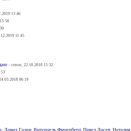
2.2019 13:46
 15:50
:30
12.2019 11:45
щаю
- стихи, 22.10.2018 15:32
:53
24.03.2018 06:19
а
,
Давид Галан
,
Рапунцель Фицерберт
,
Павел Лосев
,
Наталия