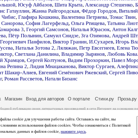
ольшой
,
Юсуф Айбазов
,
Шита Крыта
,
Александр Стешенко
,
Б
ис Гатауллин
,
Жанна Райгородская
,
Фёдор Городов
,
Виталий
 Чибис
,
Глафира Кошкина
,
Валентина Петряева
,
Томас Твин
,
 Санорова
,
София Лагерфельд
,
Ольга Ртищева
,
Татьяна Лиот
омарова 3
,
Георгий Самсонов
,
Наталья Юрасюк
,
Антон Кал
ева
,
Пётр Полынин
,
Самуил Снидзе
,
Зга Озимова
,
Андрей Шт
Георгиевич Панфилов
,
Виктор Гранин
,
И.Сухарев
,
Игорь Вл
Гусева
,
Наталья Зотова 2
,
Ляляжан
,
Петр Евсегнеев
,
Елена Тю
иктор
,
Светлана Данилина
,
Владимир Зырянов
,
Любовь Кова
й Храмцов
,
Сергей Колтунов
,
Вадим Прохоркин
,
Павел Мор
на Репина 2
,
Лидия Мнацаканова
,
Виктор Сургаев
,
Алефтина
ат Шакир-Алиев
,
Евгений Семёнович Ржевский
,
Сергей Пиво
г
,
Роман Рассветов
,
Натали Бизанс
к
Магазин
Вход для авторов
О портале
Стихи.ру
Проза.ру
ободной публикации своих литературных произведений в сети Интернет на основании
по
ся
законом
. Перепечатка произведений возможна только с согласия его автора, к котором
ры несут самостоятельно на основании
правил публикации
и
законодательства Российско
айлы cookie для улучшения работы сайта. Оставаясь на сайте, вы
ональных данных
. Вы также можете посмотреть более подробную
информацию о портал
условиями использования файлов cookies. Чтобы ознакомиться с Политикой
тысяч посетителей, которые в общей сумме просматривают более полумиллиона страниц 
ональных данных и файлов cookie,
нажмите здесь
.
афе указано по две цифры: количество просмотров и количество посетителей.