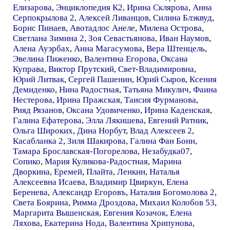
Елизарова
,
Энциклопедия К2
,
Ирина Склярова
,
Анна
Серпокрылова 2
,
Алексей Ливанцов
,
Силина Блэквуд
,
Борис Пинаев
,
Авотадлос Анеле
,
Милена Острова
,
Светлана Зимина 2
,
Зоя Севастьянова
,
Иван Наумов
,
Алена Ауэрбах
,
Анна Магасумова
,
Вера Штенцель
,
Эвелина Пиженко
,
Валентина Егорова
,
Оксана
Куправа
,
Виктор Прутский
,
Свет-Владимировна
,
Юрий Литвак
,
Сергей Пашенин
,
Юрий Сыров
,
Ксения
Демиденко
,
Нина Радостная
,
Татьяна Микулич
,
Фаина
Нестерова
,
Ирина Пражская
,
Таисия Фурманова
,
Рияд Рязанов
,
Оксана Удовиченко
,
Ирина Каденская
,
Галина Ефатерова
,
Элла Лякишева
,
Евгений Ратник
,
Ольга Широких
,
Дина Норбут
,
Влад Алексеев 2
,
Касабланка 2
,
Зиля Шакирова
,
Галина Фан Бонн
,
Тамара Брославская-Погорелова
,
Незабудка07
,
Сопико
,
Мария Куликова-Радостная
,
Марина
Дворкина
,
Еремей
,
Плайта
,
Ленкин
,
Наталья
Алексеевна Исаева
,
Владимир Цвиркун
,
Елена
Беренева
,
Александр Егоровъ
,
Наталия Богомолова 2
,
Света Боярина
,
Римма Дроздова
,
Михаил Колобов 53
,
Маргарита Вышенская
,
Евгения Козачок
,
Елена
Ляхова
,
Екатерина Нода
,
Валентина Хрипунова
,