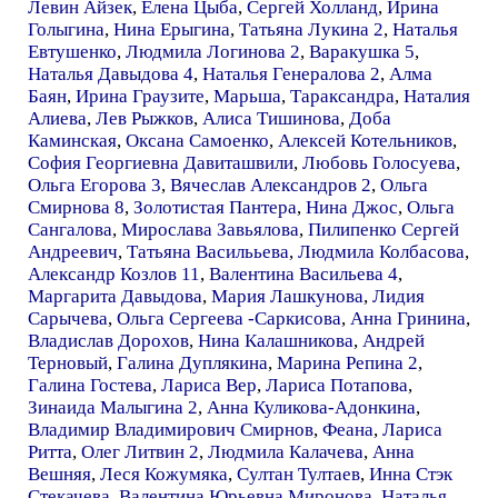
Левин Айзек
,
Елена Цыба
,
Сергей Холланд
,
Ирина
Голыгина
,
Нина Ерыгина
,
Татьяна Лукина 2
,
Наталья
Евтушенко
,
Людмила Логинова 2
,
Варакушка 5
,
Наталья Давыдова 4
,
Наталья Генералова 2
,
Алма
Баян
,
Ирина Граузите
,
Марьша
,
Тараксандра
,
Наталия
Алиева
,
Лев Рыжков
,
Алиса Тишинова
,
Доба
Каминская
,
Оксана Самоенко
,
Алексей Котельников
,
София Георгиевна Давиташвили
,
Любовь Голосуева
,
Ольга Егорова 3
,
Вячеслав Александров 2
,
Ольга
Смирнова 8
,
Золотистая Пантера
,
Нина Джос
,
Ольга
Сангалова
,
Мирослава Завьялова
,
Пилипенко Сергей
Андреевич
,
Татьяна Василььева
,
Людмила Колбасова
,
Александр Козлов 11
,
Валентина Васильева 4
,
Маргарита Давыдова
,
Мария Лашкунова
,
Лидия
Сарычева
,
Ольга Сергеева -Саркисова
,
Анна Гринина
,
Владислав Дорохов
,
Нина Калашникова
,
Андрей
Терновый
,
Галина Дуплякина
,
Марина Репина 2
,
Галина Гостева
,
Лариса Вер
,
Лариса Потапова
,
Зинаида Малыгина 2
,
Анна Куликова-Адонкина
,
Владимир Владимирович Смирнов
,
Феана
,
Лариса
Ритта
,
Олег Литвин 2
,
Людмила Калачева
,
Анна
Вешняя
,
Леся Кожумяка
,
Султан Тултаев
,
Инна Стэк
Стекачева
,
Валентина Юрьевна Миронова
,
Наталья