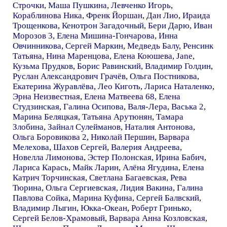
Строчки
,
Маша Пушкина
,
Левченко Игорь
,
Кораблинова Ника
,
Френк Йоршан
,
Дан Лио
,
Ираида
Трощенкова
,
Кенотрон Загадочный
,
Бери Дарю
,
Иван
Морозов 3
,
Елена Мишина-Гончарова
,
Инна
Овчинникова
,
Сергей Маркин
,
Медведь Балу
,
Ренсинк
Татьяна
,
Нина Маренцова
,
Елена Коюшева
,
Jane
,
Кузьма Прудков
,
Борис Равинский
,
Владимир Голдин
,
Руслан Александрович Грачёв
,
Ольга Постникова
,
Екатерина Журавлёва
,
Лео Киготь
,
Лариса Наталенко
,
Эрна Неизвестная
,
Елена Матвеева 68
,
Елена
Студзинская
,
Галина Осипова
,
Валя-Лера
,
Васька 2
,
Марина Беляцкая
,
Татьяна Арутюнян
,
Тамара
Злобина
,
Зайнал Сулейманов
,
Наталия Антонова
,
Ольга Боровикова 2
,
Николай Першин
,
Варвара
Мелехова
,
Шахов Сергей
,
Валерия Андреева
,
Новелла Лимонова
,
Эстер Полонская
,
Ирина Бабич
,
Лариса Карась
,
Майк Ларин
,
Алёна Ягудина
,
Елена
Катрич Торчинская
,
Светлана Багаевская
,
Рева
Тюрина
,
Ольга Сергиевская
,
Лидия Вакина
,
Галина
Павлова Сойка
,
Марина Куфина
,
Сергей Балвский
,
Владимир Лыгин
,
Юкка-Океан
,
Роберт Гринько
,
Сергей Белов-Храмовый
,
Варвара Анна Козловская
,