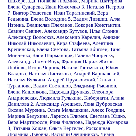
Шахерезада
,
Попкова Людмила
,
Марина Шатерова
,
Елена Сударева
,
Иван Кожемяко 3
,
Наталья Петрова
7
,
Виктор Решетнев
,
Иван Таратинский
,
Вера
Редькина
,
Елена Володина 5
,
Вадим Лившиц
,
Алла
Изрина
,
Владислав Плеханов
,
Кокорев Константин
,
Севинч Севинч
,
Александр Бутузов
,
Илья Слонин
,
Александр Волосков
,
Александр Карелин
,
Аникин
Николай Николаевич
,
Кира Стафеева
,
Алевтина
Крепинская
,
Елена Светова
,
Татьяна Збиглей
,
Таня
Минченко
,
Злой Шарманщик
,
Галина Чиореску
,
Александр Дюма-Внук
,
Франция Париж Жизнь
Любовь
,
Игорь Черник
,
Натали Третьякова
,
Юлия
Владова
,
Наталья Листикова
,
Андрей Варшавский
,
Наталья Вялкина
,
Андрей Прудковский
,
Татьяна
Туртанова
,
Вадим Светашов
,
Владимир Рысинов
,
Елена Кашонкова
,
Надежда Друцкая
,
Элеонора
Андриевская
,
Людмила Гулькина
,
Кибернати
,
Алина
Данилова 2
,
Александр Арешьев
,
Лена Дубровская
,
Оксана Мурзина
,
Ольга Малышкина
,
Алекс Голдвин
,
Марина Белухина
,
Ларисса Климен
,
Светлана Юшко
,
Вера Мартиросян
,
Рина Филатова
,
Надежда Комарова
3
,
Татьяна Хожан
,
Ольга Вергелес
,
Роскошная
Людмила Львовна
,
Василий Овчинников
,
Диана