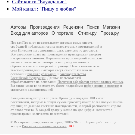
Сайт книги "Блуждание"
Мой канал : "Пишу о любви"
Авторы
Произведения
Рецензии
Поиск
Магазин
Вход для авторов
О портале
Стихи.ру
Проза.ру
Портал Проза.ру предоставляет авторам возможность
свободной публикации своих литературных произведений в
сети Интернет на основании
пользовательского договора
.
Все авторские права на произведения принадлежат авторам
и охраняются
законом
. Перепечатка произведений возможна
только с согласия его автора, к которому вы можете
обратиться на его авторской странице. Ответственность за
тексты произведений авторы несут самостоятельно на
основании
правил публикации
и
законодательства
Российской Федерации
. Данные пользователей
обрабатываются на основании
Политики обработки персональных данных
.
Вы также можете посмотреть более подробную
информацию о портале
и
связаться с администрацией
.
Ежедневная аудитория портала Проза.ру – порядка 100 тысяч
посетителей, которые в общей сумме просматривают более полумиллиона
страниц по данным счетчика посещаемости, который расположен справа
от этого текста. В каждой графе указано по две цифры: количество
просмотров и количество посетителей.
© Все права принадлежат авторам, 2000-2026. Портал работает под
эгидой
Российского союза писателей
.
18+