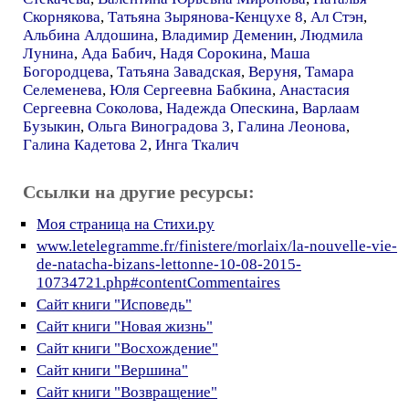
Скорнякова
,
Татьяна Зырянова-Кенцухе 8
,
Ал Стэн
,
Альбина Алдошина
,
Владимир Деменин
,
Людмила
Лунина
,
Ада Бабич
,
Надя Сорокина
,
Маша
Богородцева
,
Татьяна Завадская
,
Веруня
,
Тамара
Селеменева
,
Юля Сергеевна Бабкина
,
Анастасия
Сергеевна Соколова
,
Надежда Опескина
,
Варлаам
Бузыкин
,
Ольга Виноградова 3
,
Галина Леонова
,
Галина Кадетова 2
,
Инга Ткалич
Ссылки на другие ресурсы:
Моя страница на Стихи.ру
www.letelegramme.fr/finistere/morlaix/la-nouvelle-vie-
de-natacha-bizans-lettonne-10-08-2015-
10734721.php#contentCommentaires
Сайт книги "Исповедь"
Сайт книги "Новая жизнь"
Сайт книги "Восхождение"
Сайт книги "Вершина"
Сайт книги "Возвращение"