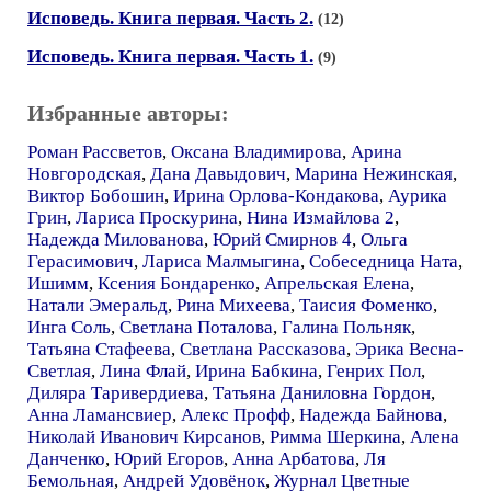
Исповедь. Книга первая. Часть 2.
(12)
Исповедь. Книга первая. Часть 1.
(9)
Избранные авторы:
Роман Рассветов
,
Оксана Владимирова
,
Арина
Новгородская
,
Дана Давыдович
,
Марина Нежинская
,
Виктор Бобошин
,
Ирина Орлова-Кондакова
,
Аурика
Грин
,
Лариса Проскурина
,
Нина Измайлова 2
,
Надежда Милованова
,
Юрий Смирнов 4
,
Ольга
Герасимович
,
Лариса Малмыгина
,
Собеседница Ната
,
Ишимм
,
Ксения Бондаренко
,
Апрельская Елена
,
Натали Эмеральд
,
Рина Михеева
,
Таисия Фоменко
,
Инга Соль
,
Светлана Поталова
,
Галина Польняк
,
Татьяна Стафеева
,
Светлана Рассказова
,
Эрика Весна-
Светлая
,
Лина Флай
,
Ирина Бабкина
,
Генрих Пол
,
Диляра Таривердиева
,
Татьяна Даниловна Гордон
,
Анна Ламансвиер
,
Алекс Профф
,
Надежда Байнова
,
Николай Иванович Кирсанов
,
Римма Шеркина
,
Алена
Данченко
,
Юрий Егоров
,
Анна Арбатова
,
Ля
Бемольная
,
Андрей Удовёнок
,
Журнал Цветные