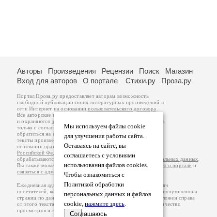
Авторы
Произведения
Рецензии
Поиск
Магазин
Вход для авторов
О портале
Стихи.ру
Проза.ру
Портал Проза.ру предоставляет авторам возможность
свободной публикации своих литературных произведений в
сети Интернет на основании
пользовательского договора
.
Все авторские права на произведения принадлежат авторам
и охраняются
законом
. Перепечатка произведений возможна
Мы используем файлы cookie
только с согласия его автора, к которому вы можете
обратиться на его авторской странице. Ответственность за
для улучшения работы сайта.
тексты произведений авторы несут самостоятельно на
Оставаясь на сайте, вы
основании
правил публикации
и
законодательства
Российской Федерации
. Данные пользователей
соглашаетесь с условиями
обрабатываются на основании
Политики обработки персональных данных
.
использования файлов cookies.
Вы также можете посмотреть более подробную
информацию о портале
и
связаться с администрацией
.
Чтобы ознакомиться с
Политикой обработки
Ежедневная аудитория портала Проза.ру – порядка 100 тысяч
посетителей, которые в общей сумме просматривают более полумиллиона
персональных данных и файлов
страниц по данным счетчика посещаемости, который расположен справа
cookie,
нажмите здесь
.
от этого текста. В каждой графе указано по две цифры: количество
просмотров и количество посетителей.
Соглашаюсь