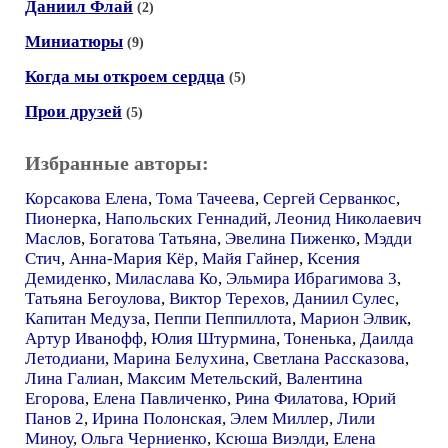
Даниил Флай
(2)
Миниатюры
(9)
Когда мы откроем сердца
(5)
Прои друзей
(5)
Избранные авторы:
Корсакова Елена
,
Тома Тачеева
,
Сергей Серванкос
,
Пионерка
,
Напольских Геннадий
,
Леонид Николаевич
Маслов
,
Богатова Татьяна
,
Эвелина Пиженко
,
Мэдди
Стич
,
Анна-Мария Кёр
,
Майя Гайнер
,
Ксения
Демиденко
,
Миласлава Ко
,
Эльмира Ибрагимова 3
,
Татьяна Бегоулова
,
Виктор Терехов
,
Даниил Сулес
,
Капитан Медуза
,
Пеппи Пеппиллота
,
Марион Элвик
,
Артур Иванофф
,
Юлия Штурмина
,
Тоненька
,
Даилда
Летодиани
,
Марина Белухина
,
Светлана Рассказова
,
Лина Галиан
,
Максим Метельский
,
Валентина
Егорова
,
Елена Павличенко
,
Рина Филатова
,
Юрий
Панов 2
,
Ирина Полонская
,
Элем Миллер
,
Лили
Миноу
,
Ольга Черниенко
,
Ксюша Виэлди
,
Елена