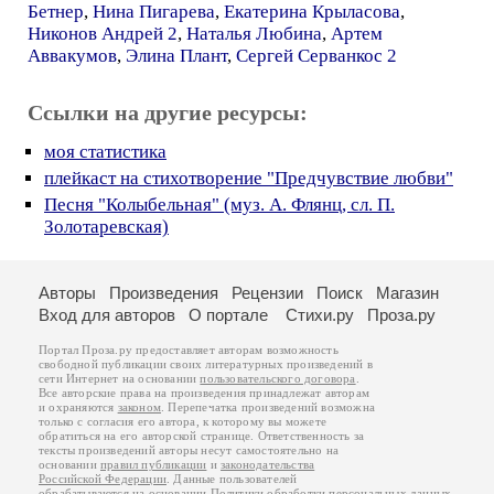
Бетнер
,
Нина Пигарева
,
Екатерина Крыласова
,
Никонов Андрей 2
,
Наталья Любина
,
Артем
Аввакумов
,
Элина Плант
,
Сергей Серванкос 2
Ссылки на другие ресурсы:
моя статистика
плейкаст на стихотворение "Предчувствие любви"
Песня "Колыбельная" (муз. А. Флянц, сл. П.
Золотаревская)
Авторы
Произведения
Рецензии
Поиск
Магазин
Вход для авторов
О портале
Стихи.ру
Проза.ру
Портал Проза.ру предоставляет авторам возможность
свободной публикации своих литературных произведений в
сети Интернет на основании
пользовательского договора
.
Все авторские права на произведения принадлежат авторам
и охраняются
законом
. Перепечатка произведений возможна
только с согласия его автора, к которому вы можете
обратиться на его авторской странице. Ответственность за
тексты произведений авторы несут самостоятельно на
основании
правил публикации
и
законодательства
Российской Федерации
. Данные пользователей
обрабатываются на основании
Политики обработки персональных данных
.