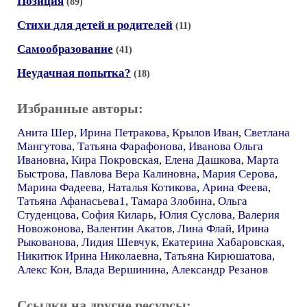
Позиция
(89)
Стихи для детей и родителей
(11)
Самообразование
(41)
Неудачная попытка?
(18)
Избранные авторы:
Анита Шер
,
Ирина Петракова
,
Крылов Иван
,
Светлана
Мангутова
,
Татьяна Фарафонова
,
Иванова Ольга
Ивановна
,
Кира Покровская
,
Елена Дашкова
,
Марта
Быстрова
,
Павлова Вера Калиновна
,
Мария Серова
,
Марина Фадеева
,
Наталья Котикова
,
Арина Феева
,
Татьяна Афанасьева1
,
Тамара Злобина
,
Ольга
Студенцова
,
София Киларь
,
Юлия Суслова
,
Валерия
Новожонова
,
Валентин Акатов
,
Лина Флай
,
Ирина
Рыкованова
,
Лидия Шевчук
,
Екатерина Хабаровская
,
Никитюк Ирина Николаевна
,
Татьяна Кирюшатова
,
Алекс Кон
,
Влада Вершинина
,
Александр Резанов
Ссылки на другие ресурсы: