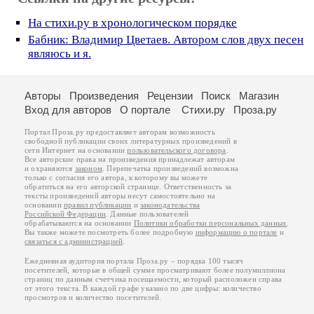
На стихи.ру в хронологическом порядке
Бабник: Владимир Цветаев. Автором слов двух песен
являюсь и я.
Авторы
Произведения
Рецензии
Поиск
Магазин
Вход для авторов
О портале
Стихи.ру
Проза.ру
Портал Проза.ру предоставляет авторам возможность
свободной публикации своих литературных произведений в
сети Интернет на основании
пользовательского договора
.
Все авторские права на произведения принадлежат авторам
и охраняются
законом
. Перепечатка произведений возможна
только с согласия его автора, к которому вы можете
обратиться на его авторской странице. Ответственность за
тексты произведений авторы несут самостоятельно на
основании
правил публикации
и
законодательства
Российской Федерации
. Данные пользователей
обрабатываются на основании
Политики обработки персональных данных
.
Вы также можете посмотреть более подробную
информацию о портале
и
связаться с администрацией
.
Ежедневная аудитория портала Проза.ру – порядка 100 тысяч
посетителей, которые в общей сумме просматривают более полумиллиона
страниц по данным счетчика посещаемости, который расположен справа
от этого текста. В каждой графе указано по две цифры: количество
просмотров и количество посетителей.