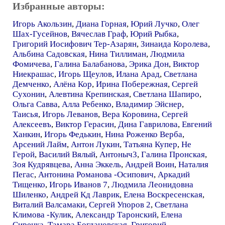
Избранные авторы:
Игорь Акользин
,
Диана Горная
,
Юрий Лучко
,
Олег
Шах-Гусейнов
,
Вячеслав Граф
,
Юрий Рыбка
,
Григорий Иосифович Тер-Азарян
,
Зинаида Королева
,
Альбина Садовская
,
Нина Тиллиман
,
Людмила
Фомичева
,
Галина Балабанова
,
Эрика Дон
,
Виктор
Ниекрашас
,
Игорь Щеулов
,
Илана Арад
,
Светлана
Демченко
,
Алёна Кор
,
Ирина Побережная
,
Сергей
Сухонин
,
Алевтина Крепинская
,
Светлана Шапиро
,
Ольга Савва
,
Алла Ребенко
,
Владимир Эйснер
,
Таисья
,
Игорь Леванов
,
Вера Коровина
,
Сергей
Алексеевъ
,
Виктор Герасин
,
Дина Гаврилова
,
Евгений
Ханкин
,
Игорь Федькин
,
Нина Роженко Верба
,
Арсений Лайм
,
Антон Лукин
,
Татьяна Купер
,
Не
Герой
,
Василий Вялый
,
Антоныч3
,
Галина Пронская
,
Зоя Кудрявцева
,
Анна Эккель
,
Андрей Воин
,
Наталия
Пегас
,
Антонина Романова -Осипович
,
Аркадий
Тищенко
,
Игорь Иванов 7
,
Людмила Леонидовна
Шиленко
,
Андрей Кд Лаврик
,
Елена Воскресенская
,
Виталий Валсамаки
,
Сергей Упоров 2
,
Светлана
Климова -Кулик
,
Александр Таронский
,
Елена
Сиренка
,
Тамара Богдановская
,
Григорий