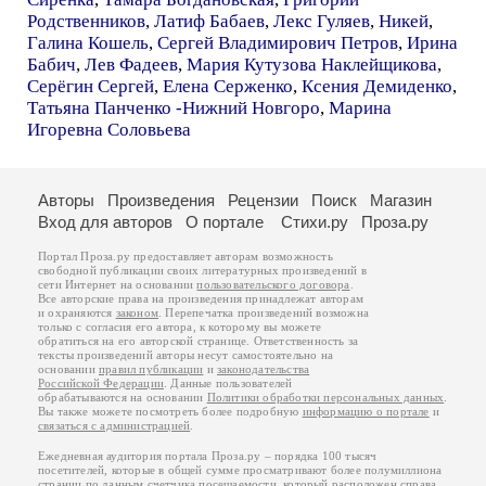
Родственников
,
Латиф Бабаев
,
Лекс Гуляев
,
Никей
,
Галина Кошель
,
Сергей Владимирович Петров
,
Ирина
Бабич
,
Лев Фадеев
,
Мария Кутузова Наклейщикова
,
Серёгин Сергей
,
Елена Серженко
,
Ксения Демиденко
,
Татьяна Панченко -Нижний Новгоро
,
Марина
Игоревна Соловьева
Авторы
Произведения
Рецензии
Поиск
Магазин
Вход для авторов
О портале
Стихи.ру
Проза.ру
Портал Проза.ру предоставляет авторам возможность
свободной публикации своих литературных произведений в
сети Интернет на основании
пользовательского договора
.
Все авторские права на произведения принадлежат авторам
и охраняются
законом
. Перепечатка произведений возможна
только с согласия его автора, к которому вы можете
обратиться на его авторской странице. Ответственность за
тексты произведений авторы несут самостоятельно на
основании
правил публикации
и
законодательства
Российской Федерации
. Данные пользователей
обрабатываются на основании
Политики обработки персональных данных
.
Вы также можете посмотреть более подробную
информацию о портале
и
связаться с администрацией
.
Ежедневная аудитория портала Проза.ру – порядка 100 тысяч
посетителей, которые в общей сумме просматривают более полумиллиона
страниц по данным счетчика посещаемости, который расположен справа