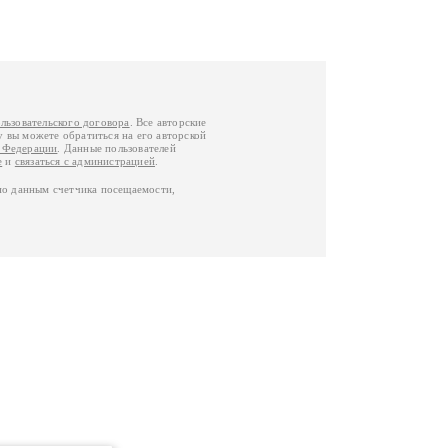
льзовательского договора
. Все авторские
у вы можете обратиться на его авторской
й Федерации
. Данные пользователей
е
и
связаться с администрацией
.
по данным счетчика посещаемости,