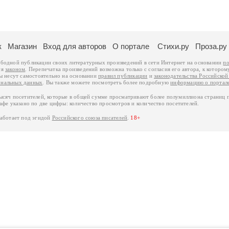
к
Магазин
Вход для авторов
О портале
Стихи.ру
Проза.ру
ободной публикации своих литературных произведений в сети Интернет на основании
по
ся
законом
. Перепечатка произведений возможна только с согласия его автора, к котором
ры несут самостоятельно на основании
правил публикации
и
законодательства Российско
ональных данных
. Вы также можете посмотреть более подробную
информацию о портал
тысяч посетителей, которые в общей сумме просматривают более полумиллиона страниц 
афе указано по две цифры: количество просмотров и количество посетителей.
работает под эгидой
Российского союза писателей
.
18+