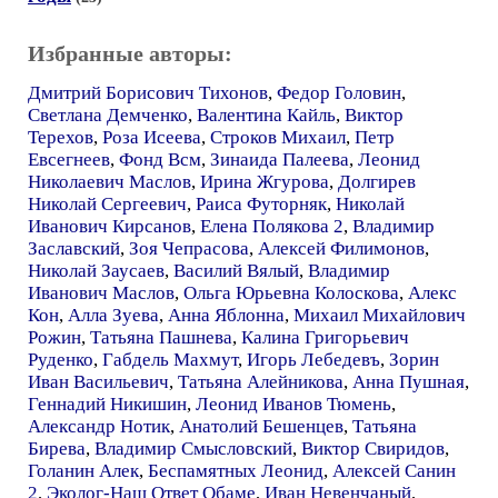
Избранные авторы:
Дмитрий Борисович Тихонов
,
Федор Головин
,
Светлана Демченко
,
Валентина Кайль
,
Виктор
Терехов
,
Роза Исеева
,
Строков Михаил
,
Петр
Евсегнеев
,
Фонд Всм
,
Зинаида Палеева
,
Леонид
Николаевич Маслов
,
Ирина Жгурова
,
Долгирев
Николай Сергеевич
,
Раиса Футорняк
,
Николай
Иванович Кирсанов
,
Елена Полякова 2
,
Владимир
Заславский
,
Зоя Чепрасова
,
Алексей Филимонов
,
Николай Заусаев
,
Василий Вялый
,
Владимир
Иванович Маслов
,
Ольга Юрьевна Колоскова
,
Алекс
Кон
,
Алла Зуева
,
Анна Яблонна
,
Михаил Михайлович
Рожин
,
Татьяна Пашнева
,
Калина Григорьевич
Руденко
,
Габдель Махмут
,
Игорь Лебедевъ
,
Зорин
Иван Васильевич
,
Татьяна Алейникова
,
Анна Пушная
,
Геннадий Никишин
,
Леонид Иванов Тюмень
,
Александр Нотик
,
Анатолий Бешенцев
,
Татьяна
Бирева
,
Владимир Смысловский
,
Виктор Свиридов
,
Голанин Алек
,
Беспамятных Леонид
,
Алексей Санин
2
,
Эколог-Наш Ответ Обаме
,
Иван Невенчаный
,