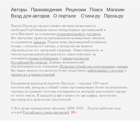
Авторы
Произведения
Рецензии
Поиск
Магазин
Вход для авторов
О портале
Стихи.ру
Проза.ру
Портал Проза.ру предоставляет авторам возможность
свободной публикации своих литературных произведений в
сети Интернет на основании
пользовательского договора
.
Все авторские права на произведения принадлежат авторам
и охраняются
законом
. Перепечатка произведений возможна
только с согласия его автора, к которому вы можете
обратиться на его авторской странице. Ответственность за
тексты произведений авторы несут самостоятельно на
основании
правил публикации
и
законодательства
Российской Федерации
. Данные пользователей
обрабатываются на основании
Политики обработки персональных данных
.
Вы также можете посмотреть более подробную
информацию о портале
и
связаться с администрацией
.
Ежедневная аудитория портала Проза.ру – порядка 100 тысяч
посетителей, которые в общей сумме просматривают более полумиллиона
страниц по данным счетчика посещаемости, который расположен справа
от этого текста. В каждой графе указано по две цифры: количество
просмотров и количество посетителей.
© Все права принадлежат авторам, 2000-2026. Портал работает под
эгидой
Российского союза писателей
.
18+