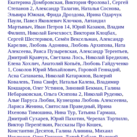
Екатерина Домбровская
,
Виктория Фролова1
,
Сергей
Степанов 2
,
Александр Талагин
,
Наталья Соснова
,
Эльвира Южная
,
Фрида Дроздова
,
Ирина Одарчук
Паули
,
Павел Яковлевич Клочков
,
Автандил
Мартыныч
,
Иван Петров 14
,
Юрий Казаков
,
Владим
Филипп
,
Николай Бичехвост
,
Виктория Клоцбах
,
Сергей Шестериков
,
Семён Вексельман
,
Александр
Карелин
,
Любовь Адонина
,
Любовь Архипова
,
Ната
Алексеева
,
Раиса Пузыревская
,
Александр Терентьев
,
Дмитрий Кравчук
,
Светлана Лось
,
Николай Бредихин
,
Елена Хохлич
,
Анатолий Копьёв
,
Любовь Гайдученко
1
,
Соколов Юрий Михайлович
,
Горовой Геннадий
,
Асна Сатанаева
,
Николай Катаржнов
,
Валерий
Ковалевъ
,
Тина Свифт
,
Наталья Калева
,
Владимир
Кокшаров
,
Олег Устинов
,
Зиновий Бекман
,
Галина
Небараковская
,
Ольга Осипова 2
,
Николай Руденко
,
Алые Паруса Любви
,
Кузнецова Любовь Алексеевна
,
Лариса Женина
,
Святослав Праведный
,
Ирина
Ихенова Тимошина
,
Нина Тур
,
Татьяна Гармаш
,
Дмитрий Сухарев
,
Юрий Пахотин
,
Черепах Тортилло
,
Виктор Перепёлкин
,
Рассказы Про Кошек
,
Константин Десятов
,
Галина Алинина
,
Михаил
Неклюдов
,
Олег Грязнов
,
Латиф Бабаев
,
Валерий