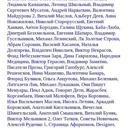
Людмила Канашева
,
Леонид Школьный
,
Владимир
Сергеевич Мусатов
,
Андрей Нарваткин
,
Валентина
Майдурова 2
,
Виталий Маслов
,
Альберт Деев
,
Анна
Новожилова
,
Николай Старорусский
,
Евгений
Ханкин
,
Антон Бородин
,
Галина Щукина
,
Баба-Люба
,
Дмитрий Безхмельнов
,
Евгения Шапиро
,
Владимир
Гусельников
,
Михаил Лезинский
,
Лк Золотые Строки
,
Абрам Сорокин
,
Василий Хасанов
,
Наталья
Долгирева
,
Владилен Николаев
,
Виктор Некрасов
,
Фонд Небеззаветная Заря
,
Дина Гаврилова
,
Народная
Медицина
,
Виктор Герасин
,
Владимир Замятин
,
Писатели Прозы
,
Григорий Ганзбург
,
Алексей
Решенсков
,
Инна Машенко
,
Валентина Банарь
,
Флорид Буляков
,
Ольга Анцупова
,
Михаил Беленкин
,
Литгазета Лик
,
Михаил Лукашкин
,
Они Пишут
Мемуары
,
Пекл Адюк
,
Говорят Дети
,
Жарасбек
Коргамбаев
,
Николай Малофеев
,
Вера Коровина
,
Илья Васильевич Маслов
,
Иволга Летняя
,
Аркадий
Боровский
,
Анатолий Кисельников
,
Вячеслав
Шмигельский
,
Анатолий Смышляев
,
Виталий Буняк
,
Виктор Мельников 2
,
Олег Татков
,
Советы Новичкам
,
Алексей Руденко 1
,
Страница Афоризмов
,
Designer
,