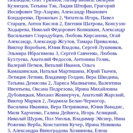
Кузнецов
,
Татьяна Тэн
,
Лидия Штефан
,
Григорий
Иосифович Тер-Азарян
,
Александр Иванович
Бондаренко
,
Прокопыч 2
,
Читатель Игорь
,
Павел
Старцев
,
Антон Кислов 2
,
Евгения Шатрова
,
Консуэло
Ходырева
,
Николай Фёдорович Коняшкин
,
Александр
Васильевич Стародубцев
,
Любовь Кирсанова
,
Огай
Александр
,
Александр Жгутов
,
Тамара Привалова
,
Виктор Воробьев
,
Юлия Владова
,
Сергей Лушников
,
Эльмира Ибрагимова 3
,
Сергей Савченко
,
Любовь
Бухтуева
,
Анатолий Федосов
,
Антонина Голик
,
Валерий Петков
,
Виталий Иванов
,
Ольга
Камашинская
,
Наталья Мартишина
,
Юрий Ткачев
,
Летиция Летняя
,
Владимир Голдин
,
Вера Шкодина
,
Татьяна Денисова 2
,
Лариса Малмыгина
,
Валентина
Ивентьева
,
Оксана Подрезова
,
Ирина Михайловна
Дубовицкая
,
Михаил Жовнерчук
,
Анатолий Жарский
,
Виктор Марков 2
,
Людмила Белан-Черногор
,
Василина Иванина
,
Вера Петрянкина
,
Юлия Ванадис
,
Миля Харченко
,
Галина Дейнега
,
Игорь Аглицкий
,
Николай Шурик
,
Пол Унольв
,
Владимир Эйснер
,
Нина
Роженко Верба
,
Константин Кучер
,
Ирина Новикова
3
,
Александра Виноградова Хозяинова
,
Елена