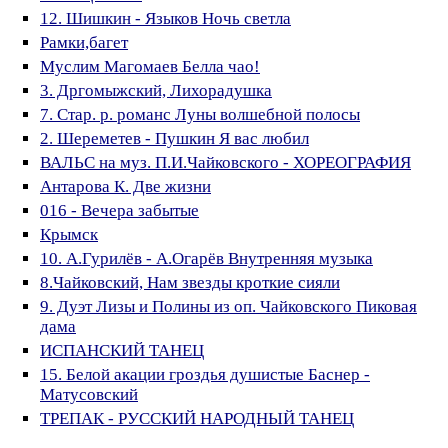
12. Шишкин - Языков Ночь светла
Рамки,багет
Муслим Магомаев Белла чао!
3. Дргомыжский, Лихорадушка
7. Стар. р. романс Луны волшебной полосы
2. Шереметев - Пушкин Я вас любил
ВАЛЬС на муз. П.И.Чайковского - ХОРЕОГРАФИЯ
Антарова К. Две жизни
016 - Вечера забытые
Крымск
10. А.Гурилёв - А.Огарёв Внутренняя музыка
8.Чайковский, Нам звезды кроткие сияли
9. Дуэт Лизы и Полины из оп. Чайковского Пиковая
дама
ИСПАНСКИЙ ТАНЕЦ
15. Белой акации гроздья душистые Баснер -
Матусовский
ТРЕПАК - РУССКИЙ НАРОДНЫЙ ТАНЕЦ