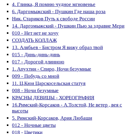
4. Глинка, Я помню чудное мгновенье
6. Даргомыжский - Пушкин Где наша роза
Ник. Стариков Путь к свободе России
14. Даргомыжский - Пушкин Пью за здравие Мери
010 - Нет нет не хочу
СОЗДАТЬ КОЛЛАЖ
13. Алябьев - Бистром Я вижу образ твой
015 - Динь-динь-динь
017 - Дорогой длинною
1. Апухтин - Спиро, Ночи безумные
009 - Побудь со мной
11. Ц.Кюи Царскосельская статуя
008 - Ночи безумные
КРАСНЫ ДЕВИЦЫ - ХОРЕОГРАФИЯ
16.Римский-Корсаков - А.Толстой, Не ветер , вея с
высоты
5. Римский-Корсаков, Ария Любаши
012 - Ночные цветы
018 - Цветики