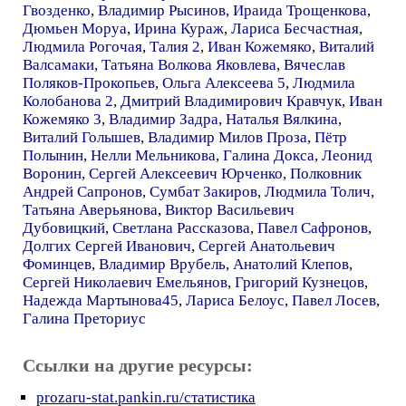
Гвозденко
,
Владимир Рысинов
,
Ираида Трощенкова
,
Дюмьен Моруа
,
Ирина Кураж
,
Лариса Бесчастная
,
Людмила Рогочая
,
Талия 2
,
Иван Кожемяко
,
Виталий
Валсамаки
,
Татьяна Волкова Яковлева
,
Вячеслав
Поляков-Прокопьев
,
Ольга Алексеева 5
,
Людмила
Колобанова 2
,
Дмитрий Владимирович Кравчук
,
Иван
Кожемяко 3
,
Владимир Задра
,
Наталья Вялкина
,
Виталий Голышев
,
Владимир Милов Проза
,
Пётр
Полынин
,
Нелли Мельникова
,
Галина Докса
,
Леонид
Воронин
,
Сергей Алексеевич Юрченко
,
Полковник
Андрей Сапронов
,
Сумбат Закиров
,
Людмила Толич
,
Татьяна Аверьянова
,
Виктор Васильевич
Дубовицкий
,
Светлана Рассказова
,
Павел Сафронов
,
Долгих Сергей Иванович
,
Сергей Анатольевич
Фоминцев
,
Владимир Врубель
,
Анатолий Клепов
,
Сергей Николаевич Емельянов
,
Григорий Кузнецов
,
Надежда Мартынова45
,
Лариса Белоус
,
Павел Лосев
,
Галина Преториус
Ссылки на другие ресурсы:
prozaru-stat.pankin.ru/статистика