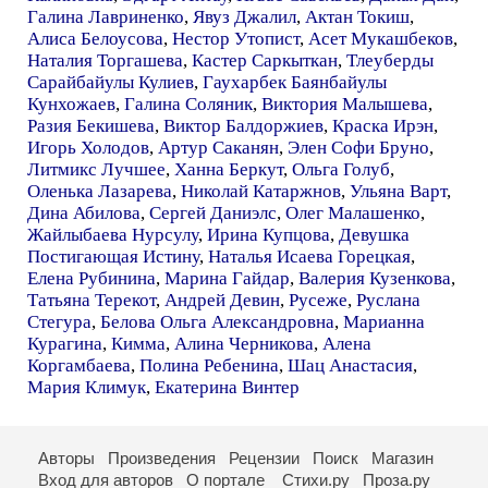
Галина Лавриненко
,
Явуз Джалил
,
Актан Токиш
,
Алиса Белоусова
,
Нестор Утопист
,
Асет Мукашбеков
,
Наталия Торгашева
,
Кастер Саркыткан
,
Тлеуберды
Сарайбайулы Кулиев
,
Гаухарбек Баянбайулы
Кунхожаев
,
Галина Соляник
,
Виктория Малышева
,
Разия Бекишева
,
Виктор Балдоржиев
,
Краска Ирэн
,
Игорь Холодов
,
Артур Саканян
,
Элен Софи Бруно
,
Литмикс Лучшее
,
Ханна Беркут
,
Ольга Голуб
,
Оленька Лазарева
,
Николай Катаржнов
,
Ульяна Варт
,
Дина Абилова
,
Сергей Даниэлс
,
Олег Малашенко
,
Жайлыбаева Нурсулу
,
Ирина Купцова
,
Девушка
Постигающая Истину
,
Наталья Исаева Горецкая
,
Елена Рубинина
,
Марина Гайдар
,
Валерия Кузенкова
,
Татьяна Терекот
,
Андрей Девин
,
Русеже
,
Руслана
Стегура
,
Белова Ольга Александровна
,
Марианна
Курагина
,
Кимма
,
Алина Черникова
,
Алена
Коргамбаева
,
Полина Ребенина
,
Шац Анастасия
,
Мария Климук
,
Екатерина Винтер
Авторы
Произведения
Рецензии
Поиск
Магазин
Вход для авторов
О портале
Стихи.ру
Проза.ру