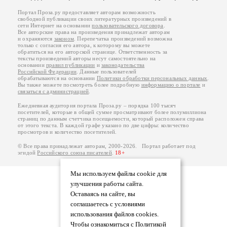
Портал Проза.ру предоставляет авторам возможность
свободной публикации своих литературных произведений в
сети Интернет на основании
пользовательского договора
.
Все авторские права на произведения принадлежат авторам
и охраняются
законом
. Перепечатка произведений возможна
только с согласия его автора, к которому вы можете
обратиться на его авторской странице. Ответственность за
тексты произведений авторы несут самостоятельно на
основании
правил публикации
и
законодательства
Российской Федерации
. Данные пользователей
обрабатываются на основании
Политики обработки персональных данных
.
Вы также можете посмотреть более подробную
информацию о портале
и
связаться с администрацией
.
Ежедневная аудитория портала Проза.ру – порядка 100 тысяч
посетителей, которые в общей сумме просматривают более полумиллиона
страниц по данным счетчика посещаемости, который расположен справа
от этого текста. В каждой графе указано по две цифры: количество
просмотров и количество посетителей.
© Все права принадлежат авторам, 2000-2026. Портал работает под
эгидой
Российского союза писателей
.
18+
Мы используем файлы cookie для
улучшения работы сайта.
Оставаясь на сайте, вы
соглашаетесь с условиями
использования файлов cookies.
Чтобы ознакомиться с Политикой