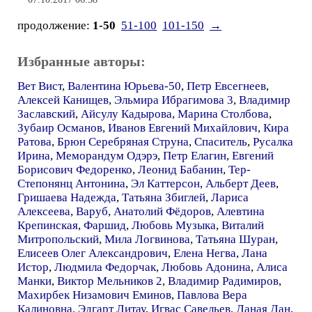
07.10.2017 06:58
продолжение:
1-50
51-100
101-150
→
Избранные авторы:
Вет Вист
,
Валентина Юрьева-50
,
Петр Евсегнеев
,
Алексей Канищев
,
Эльмира Ибрагимова 3
,
Владимир
Заславский
,
Айсулу Кадырова
,
Марина Столбова
,
Зубаир Османов
,
Иванов Евгений Михайлович
,
Кира
Ратова
,
Брюн Серебряная Струна
,
Спаситель
,
Русалка
Ирина
,
Меморандум Одэрэ
,
Петр Елагин
,
Евгений
Борисович Федоренко
,
Леонид Бабанин
,
Тер-
Степонянц Антонина
,
Эл Каттерсон
,
Альберт Деев
,
Гришаева Надежда
,
Татьяна Збиглей
,
Лариса
Алексеева
,
Варуб
,
Анатолий Фёдоров
,
Алевтина
Крепинская
,
Фаршид
,
Любовь Музыка
,
Виталий
Митропольский
,
Мила Логвинова
,
Татьяна Шуран
,
Елисеев Олег Александрович
,
Елена Негва
,
Лана
Истор
,
Людмила Федорчак
,
Любовь Адонина
,
Алиса
Манки
,
Виктор Мельников 2
,
Владимир Радимиров
,
Махирбек Низамович Еминов
,
Павлова Вера
Калиновна
,
Эдгарт Литау
,
Игвас Савельев
,
Даная Дан
,