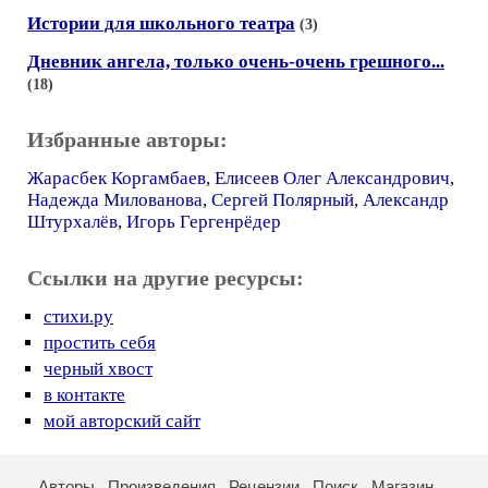
Истории для школьного театра
(3)
Дневник ангела, только очень-очень грешного...
(18)
Избранные авторы:
Жарасбек Коргамбаев
,
Елисеев Олег Александрович
,
Надежда Милованова
,
Сергей Полярный
,
Александр
Штурхалёв
,
Игорь Гергенрёдер
Ссылки на другие ресурсы:
стихи.ру
простить себя
черный хвост
в контакте
мой авторский сайт
Авторы
Произведения
Рецензии
Поиск
Магазин