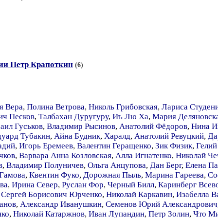
ии Петр Крапоткин
(6)
я Вера
,
Полина Ветрова
,
Николь Грибовская
,
Лариса Студен
ич Песков
,
Талбахан Дуругуру
,
Иъ Лю Ха
,
Мария Деляновск
аил Гуськов
,
Владимир Рысинов
,
Анатолий Фёдоров
,
Нина И
дуард Тубакин
,
Айна Будник
,
Харалд
,
Анатолий Ревуцкий
,
Да
адий
,
Игорь Еремеев
,
Валентин Геращенко
,
Зик Физик
,
Гелий
чков
,
Варвара Анна Козловская
,
Алла Игнатенко
,
Николай Че
в
,
Владимир Полуничев
,
Ольга Анцупова
,
Дан Берг
,
Елена П
 Гамова
,
Квентин Фуко
,
Дорожная Пыль
,
Марина Гареева
,
Со
ва
,
Ирина Север
,
Руслан Фор
,
Черный Билл
,
Каринберг Всев
,
Сергей Борисович Юрченко
,
Николай Каркавин
,
Изабелла В
анов
,
Александр Иванушкин
,
Семенов Юрий Александрович
нко
,
Николай Катаржнов
,
Иван Лупандин
,
Петр Золин
,
Что Ми