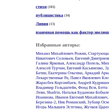
стихи
(103)
публицистика
(34)
Ливия
(13)
взаимная помощь как фактор эволюц
Избранные авторы:
Михаил Михайлович Рожин
,
Стартующа
Никитович Соловьев
,
Евгений Дмитриев
Галина Ярковая
,
Александр Попель
,
Мих
Алексей Турчин
,
Евгений Касьяненко
,
Э
Батин
,
Екатерина Ольгина
,
Аркадий Арк
Лекарственные Ра
,
Павел Яковлевич Кло
Жарасбек Коргамбаев
,
Андрей Кудряшо
Владимир Гольдштейн
,
Фонд Всм
,
Бэтта
Леви
,
Shadrin
,
Наталья Буданова-Бобыле
Иоаннова
,
Иванов Евгений Михайлович
Березина-2
,
Ник Романский
,
Зубаир Осм
Игорь Малышев Эстетика
,
Жучков Царе