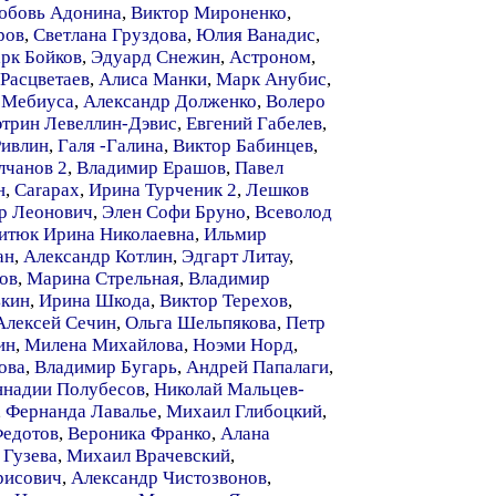
юбовь Адонина
,
Виктор Мироненко
,
ров
,
Светлана Груздова
,
Юлия Ванадис
,
рк Бойков
,
Эдуард Снежин
,
Астроном
,
Расцветаев
,
Алиса Манки
,
Марк Анубис
,
 Мебиуса
,
Александр Долженко
,
Волеро
этрин Левеллин-Дэвис
,
Евгений Габелев
,
Ривлин
,
Галя -Галина
,
Виктор Бабинцев
,
чанов 2
,
Владимир Ерашов
,
Павел
н
,
Carapax
,
Ирина Турченик 2
,
Лешков
р Леонович
,
Элен Софи Бруно
,
Всеволод
итюк Ирина Николаевна
,
Ильмир
ан
,
Александр Котлин
,
Эдгарт Литау
,
ов
,
Марина Стрельная
,
Владимир
ькин
,
Ирина Шкода
,
Виктор Терехов
,
Алексей Сечин
,
Ольга Шельпякова
,
Петр
ин
,
Милена Михайлова
,
Ноэми Норд
,
ова
,
Владимир Бугарь
,
Андрей Папалаги
,
ннадии Полубесов
,
Николай Мальцев-
,
Фернанда Лавалье
,
Михаил Глибоцкий
,
Федотов
,
Вероника Франко
,
Алана
 Гузева
,
Михаил Врачевский
,
рисович
,
Александр Чистозвонов
,