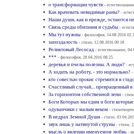
о трансформации чувств
- естествознание
Как врачевать невидимые раны?
- естес
Наши души, как и прежде, остаются 
Связь среды обитания и судьбы
- естес
Мы тут нужны
- философия, 14.08.2016 02:
запоздалость
- стихи, 12.08.2016 00:18
Реликтовый Лесосад
- естествознание, 04.
***
- философия, 28.04.2016 08:25
деревья и пчелы полезны. А люди?
- ес
А ходить на роботу, - это нормально?
-
кто совестью прокис стремится в стад
Счастливый случай... превращенный в
За горизонтом собственной лени
- стих
Боги Которых мы едим и боги которые
одуванчики с малым веком
- стихотворен
В недрах Земной Души
- стихи, 03.04.20
звук лишь у натянутой струны
- стихи, 
мысль о явлении именуемом любвь
- м