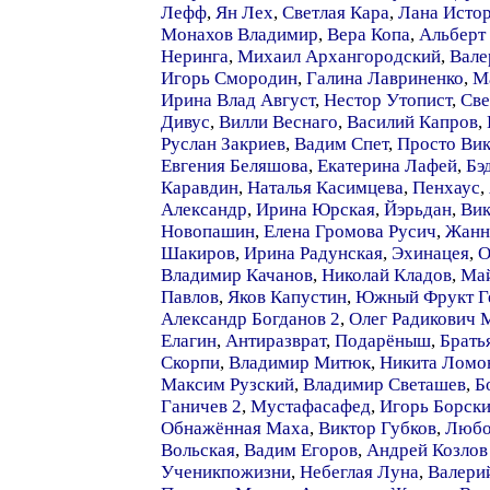
Лефф
,
Ян Лех
,
Светлая Кара
,
Лана Исто
Монахов Владимир
,
Вера Копа
,
Альберт
Неринга
,
Михаил Архангородский
,
Вале
Игорь Смородин
,
Галина Лавриненко
,
М
Ирина Влад Август
,
Нестор Утопист
,
Све
Дивус
,
Вилли Веснаго
,
Василий Капров
,
Руслан Закриев
,
Вадим Спет
,
Просто Ви
Евгения Беляшова
,
Екатерина Лафей
,
Бэ
Каравдин
,
Наталья Касимцева
,
Пенхаус
,
Александр
,
Ирина Юрская
,
Йэрьдан
,
Вик
Новопашин
,
Елена Громова Русич
,
Жанн
Шакиров
,
Ирина Радунская
,
Эхинацея
,
О
Владимир Качанов
,
Николай Кладов
,
Май
Павлов
,
Яков Капустин
,
Южный Фрукт Г
Александр Богданов 2
,
Олег Радикович 
Елагин
,
Антиразврат
,
Подарёныш
,
Брать
Скорпи
,
Владимир Митюк
,
Никита Ломо
Максим Рузский
,
Владимир Светашев
,
Б
Ганичев 2
,
Мустафасафед
,
Игорь Борск
Обнажённая Маха
,
Виктор Губков
,
Любо
Вольская
,
Вадим Егоров
,
Андрей Козлов
Ученикпожизни
,
Небеглая Луна
,
Валери