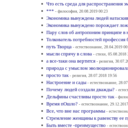
Что есть среда для распространения 
***
- философия, 20.08.2019 00:23
Экономика вынуждена людей натаскива
Экономика вынуждено порождает лож
Пару слов об антропоним принципе в 
Толкователь потребностей профессия
путь Творца
- естествознание, 28.04.2019 00
мысли спрячу в слова
- стихи, 05.08.2018 
а все-таки она вертится
- религия, 30.07.2
природа с умыслом эволюционировала
просто так
- религия, 28.07.2018 19:56
Настроение и сады
- естествознание, 28.07
Почему людей создали дважды?
- есте
Дельфины счастливы просто так
- фило
Время пОшло?
- естествознание, 29.12.201
Все, что вне нас программы
- естествозн
Стремление женщины к равенству ее п
Быть вместе -преимущество
- естествозн