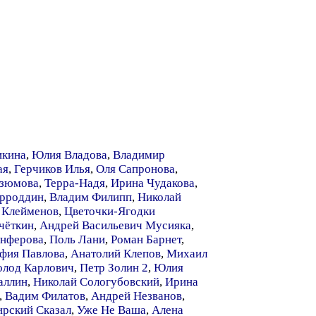
икина
,
Юлия Владова
,
Владимир
ая
,
Герчиков Илья
,
Оля Сапронова
,
зюмова
,
Терра-Надя
,
Ирина Чудакова
,
рроддин
,
Владим Филипп
,
Николай
 Клейменов
,
Цветочки-Ягодки
чёткин
,
Андрей Васильевич Мусияка
,
анферова
,
Поль Лани
,
Роман Барнет
,
фия Павлова
,
Анатолий Клепов
,
Михаил
олод Карлович
,
Петр Золин 2
,
Юлия
аллин
,
Николай Сологубовский
,
Ирина
,
Вадим Филатов
,
Андрей Незванов
,
рский Сказал
,
Уже Не Ваша
,
Алена