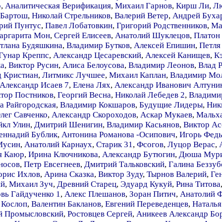
р
,
Аналитическая Верификация
,
Михаил Гарнов
,
Кирш Ли
,
Л
 Бартош
,
Николай Стрельников
,
Валерий Ветер
,
Андрей Буха
рий Пунтус
,
Павел Лобатовкин
,
Григорий Родственников
,
Ма
аргарита Мон
,
Сергей Елисеев
,
Анатолий Шуклецов
,
Платон 
тлана Будяшкина
,
Владимир Бутков
,
Алексей Епишин
,
Петля
Гунар Креппс
,
Александр Цесаревский
,
Алексей Канищев
,
К
ка
,
Виктор Русин
,
Алиса Белоусова
,
Владимир Леонов
,
Влад 
д Кристиан
,
Литмикс Лучшее
,
Михаил Каплан
,
Владимир Мол
Александр Исаев 7
,
Елена Лях
,
Александр Иванович Алтуни
тор Постников
,
Георгий Весна
,
Николай Лебедев 2
,
Владими
а Райгородская
,
Владимир Кокшаров
,
Будущие Лидеры
,
Ник
лег Савченко
,
Александр Скороходов
,
Аскар Мукаев
,
Мальх
кл Улин
,
Дмитрий Шенигин
,
Владимир Касьянов
,
Виктор Ас
еннадий Бублик
,
Антонина Романова -Осипович
,
Игорь Фед
Мусин
,
Анатолий Карнаух
,
Старик 31
,
Фсогов
,
Луцор Верас
,
я Каюр
,
Ирина Ключникова
,
Александр Бутюгин
,
Дюша Мур
носов
,
Петр Евсегнеев
,
Дмитрий Тальковский
,
Галина Беззуб
орис Ихлов
,
Арина Сказка
,
Виктор Зуду
,
Тырнов Валерий
,
Ге
ий
,
Михаил Зуч
,
Древний Старец
,
Эдуард Кукуй
,
Рина Титова
вь Гайдученко 1
,
Алекс Плешанов
,
Зоран Питич
,
Анатолий 
 Кослоп
,
Валентин Бакланов
,
Евгений Переведенцев
,
Наталья
й Промысловский
,
Ростовцев Сергей
,
Аникеев Александр Бо