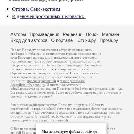
Оторва. Секс-экстрим
И девочек роскошных целовать!..
Авторы
Произведения
Рецензии
Поиск
Магазин
Вход для авторов
О портале
Стихи.ру
Проза.ру
Портал Проза.ру предоставляет авторам возможность
свободной публикации своих литературных произведений в
сети Интернет на основании
пользовательского договора
.
Все авторские права на произведения принадлежат авторам
и охраняются
законом
. Перепечатка произведений возможна
только с согласия его автора, к которому вы можете
обратиться на его авторской странице. Ответственность за
тексты произведений авторы несут самостоятельно на
основании
правил публикации
и
законодательства
Российской Федерации
. Данные пользователей
обрабатываются на основании
Политики обработки персональных данных
.
Вы также можете посмотреть более подробную
информацию о портале
и
связаться с администрацией
.
Ежедневная аудитория портала Проза.ру – порядка 100 тысяч
посетителей, которые в общей сумме просматривают более полумиллиона
страниц по данным счетчика посещаемости, который расположен справа
от этого текста. В каждой графе указано по две цифры: количество
просмотров и количество посетителей.
© Все права принадлежат авторам, 2000-2026. Портал работает под
Мы используем файлы cookie для
эгидой
Российского союза писателей
.
18+