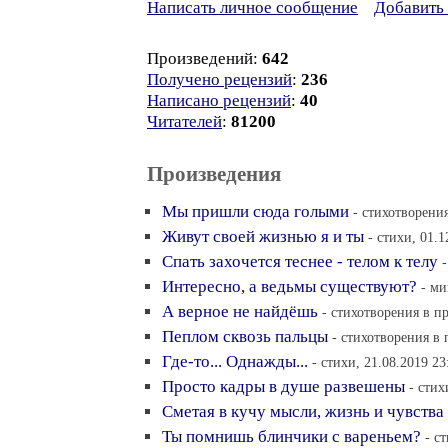
Написать личное сообщение
Добавить 
Произведений:
642
Получено рецензий
:
236
Написано рецензий
:
40
Читателей
:
81200
Произведения
Мы пришли сюда голыми
- стихотворения
Живут своей жизнью я и ты
- стихи, 01.1
Спать захочется теснее - телом к телу
Интересно, а ведьмы существуют?
- ми
А верное не найдёшь
- стихотворения в пр
Пеплом сквозь пальцы
- стихотворения в 
Где-то... Однажды...
- стихи, 21.08.2019 23
Просто кадры в душе развешены
- стих
Сметая в кучу мысли, жизнь и чувства
Ты помнишь блинчики с вареньем?
- с