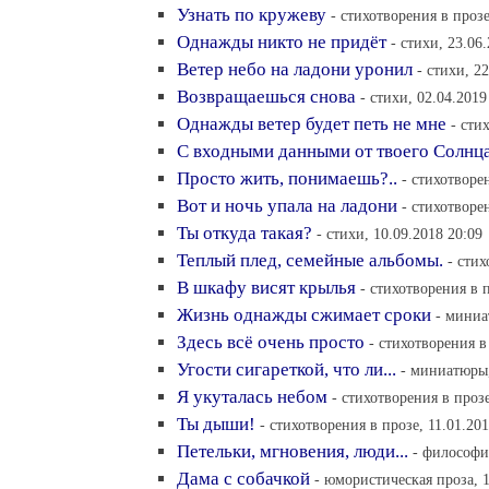
Узнать по кружеву
- стихотворения в прозе
Однажды никто не придёт
- стихи, 23.06
Ветер небо на ладони уронил
- стихи, 2
Возвращаешься снова
- стихи, 02.04.2019
Однажды ветер будет петь не мне
- сти
С входными данными от твоего Солнц
Просто жить, понимаешь?..
- стихотворе
Вот и ночь упала на ладони
- стихотворе
Ты откуда такая?
- стихи, 10.09.2018 20:09
Теплый плед, семейные альбомы.
- стих
В шкафу висят крылья
- стихотворения в п
Жизнь однажды сжимает сроки
- миниа
Здесь всё очень просто
- стихотворения в
Угости сигареткой, что ли...
- миниатюры,
Я укуталась небом
- стихотворения в прозе
Ты дыши!
- стихотворения в прозе, 11.01.201
Петельки, мгновения, люди...
- философия
Дама с собачкой
- юмористическая проза, 1