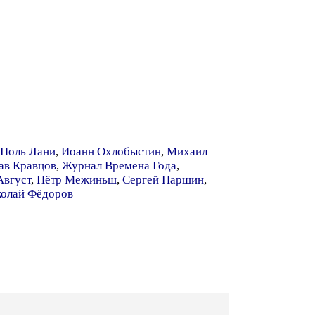
Поль Лани
,
Иоанн Охлобыстин
,
Михаил
ав Кравцов
,
Журнал Времена Года
,
Август
,
Пётр Межиньш
,
Сергей Паршин
,
олай Фёдоров