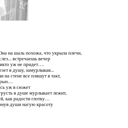
. Она на шаль похожа, что укрыла плечи,
слез... встречаешь вечер
икто уж не придет….
езет в душу, замурлыкав...
и на стене все пляшут в такт,
верью…
ись уж в сюжет
грусть в душе мурлыкает лежит,
й, как радости глотку…
ернув души нагую красоту