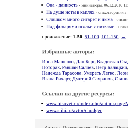
Она - данность
- миниатюры, 06.12.2016 11
На душе ноты в каплях
- стихотворения в 
Слишком много сигарет и дыма
- стихо
Под фонарями иголки с нитками
- стих
продолжение:
1-50
51-100
101-150
→
Избранные авторы:
Инна Машенко
,
Дан Берг
,
Владислав Ста
Поторак
,
Равшан Салиев
,
Петр Балацкий
Надежда Тарасова
,
Умереть Легко
,
Леон
Влана Рихарт
,
Дмитрий Сахранов
,
Стани
Ссылки на другие ресурсы:
www.litsovet.ru/index.php/author.page
www.stihi.ru/avtor/chudger
Авторы
Произведения
Рецензии
Поис