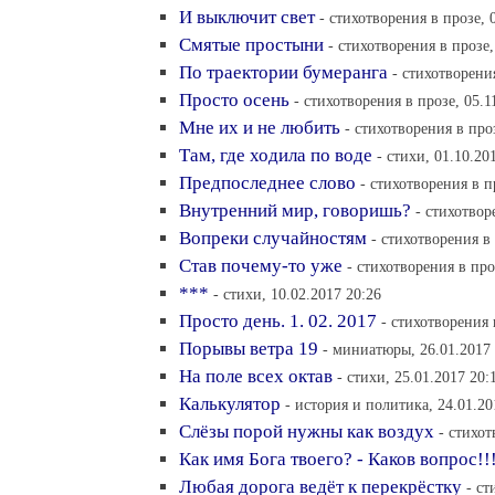
И выключит свет
- стихотворения в прозе, 
Смятые простыни
- стихотворения в прозе,
По траектории бумеранга
- стихотворения
Просто осень
- стихотворения в прозе, 05.1
Мне их и не любить
- стихотворения в про
Там, где ходила по воде
- стихи, 01.10.20
Предпоследнее слово
- стихотворения в п
Внутренний мир, говоришь?
- стихотвор
Вопреки случайностям
- стихотворения в 
Став почему-то уже
- стихотворения в про
***
- стихи, 10.02.2017 20:26
Просто день. 1. 02. 2017
- стихотворения 
Порывы ветра 19
- миниатюры, 26.01.2017 
На поле всех октав
- стихи, 25.01.2017 20:
Калькулятор
- история и политика, 24.01.20
Слёзы порой нужны как воздух
- стихот
Как имя Бога твоего? - Каков вопрос!!
Любая дорога ведёт к перекрёстку
- ст