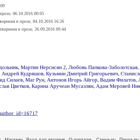
:09
прозе, 06.10.2016 00:05
творения в прозе, 04.10.2016 16:26
отворения в прозе, 26.09.2016 09:44
дольник
,
Мартин Нерсисян 2
,
Любовь Папкова-Заболотская
,
,
Андрей Кудряшов
,
Кузьмин Дмитрий Григорьевич
,
Станисл
ид Силаев
,
Маг Рун
,
Антонов Игорь Айгор
,
Вадим Филатов
,
слав Цветков
,
Карина Аручеан Мусаэлян
,
Адам Меровей Ник
?author_id=16717
к
Магазин
Вход для авторов
О портале
Стихи.ру
Проза.ру