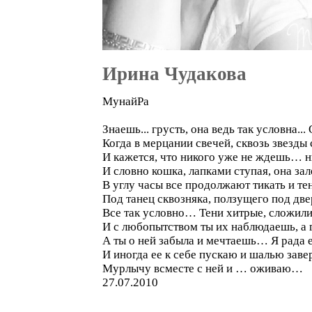
Ирина Чудакова
МунайРа
Знаешь... грусть, она ведь так условна..
Когда в мерцании свечей, сквозь звезды 
И кажется, что никого уже не ждешь… н
И словно кошка, лапками ступая, она зал
В углу часы все продолжают тикать и тен
Под танец сквозняка, ползущего под д
Все так условно… Тени хитрые, сложил
И с любопытством ты их наблюдаешь, а 
А ты о ней забыла и мечтаешь… Я рада е
И иногда ее к себе пускаю и шалью зав
Мурлычу всместе с ней и … оживаю…
27.07.2010