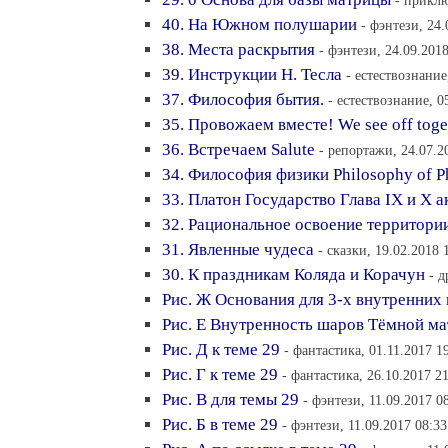
- приклю
40. На Южном полушарии
- фэнтези, 24.
38. Места раскрытия
- фэнтези, 24.09.201
39. Инструкции Н. Тесла
- естествознание
37. Философия бытия.
- естествознание, 0
35. Провожаем вместе! We see off toget
36. Встречаем Salute
- репортажи, 24.07.2
34. Философия физики Philosophy of P
33. Платон Государство Глава IХ и Х а
32. Рациональное освоение территории
31. Явленные чудеса
- сказки, 19.02.2018 
30. К праздникам Коляда и Корачун
- д
Рис. Ж Основания для 3-х внутренних
Рис. Е Внутренность шаров Тёмной м
Рис. Д к теме 29
- фантастика, 01.11.2017 1
Рис. Г к теме 29
- фантастика, 26.10.2017 2
Рис. В для темы 29
- фэнтези, 11.09.2017 0
Рис. Б в теме 29
- фэнтези, 11.09.2017 08:33