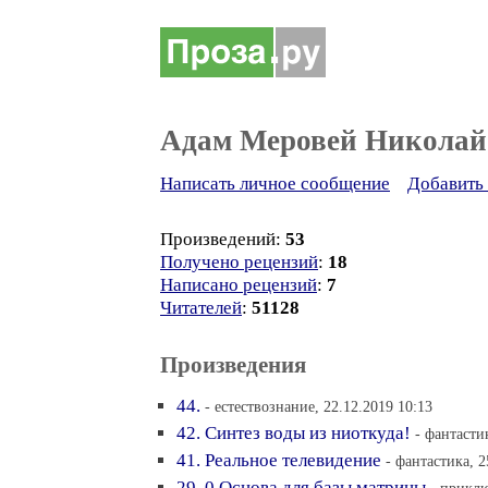
Адам Меровей Николай
Написать личное сообщение
Добавить 
Произведений:
53
Получено рецензий
:
18
Написано рецензий
:
7
Читателей
:
51128
Произведения
44.
- естествознание, 22.12.2019 10:13
42. Синтез воды из ниоткуда!
- фантасти
41. Реальное телевидение
- фантастика, 2
29. 0 Основа для базы матрицы