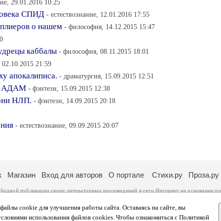
ие, 29.01.2016 10:25
ловека СПИД
- естествознание, 12.01.2016 17:55
плиеров о нашем
- философия, 14.12.2015 15:47
0
мудрецы каббалы
- философия, 08.11.2015 18:01
 02.10.2015 21:59
ху апокалиписа.
- драматургия, 15.09.2015 12:51
ти АДАМ
- фэнтези, 15.09.2015 12:38
ории НЛП.
- фэнтези, 14.09.2015 20:18
ения
- естествознание, 09.09.2015 20:07
к
Магазин
Вход для авторов
О портале
Стихи.ру
Проза.ру
ободной публикации своих литературных произведений в сети Интернет на основании
по
ся
законом
. Перепечатка произведений возможна только с согласия его автора, к котором
ры несут самостоятельно на основании
правил публикации
и
законодательства Российско
айлы cookie для улучшения работы сайта. Оставаясь на сайте, вы
ональных данных
. Вы также можете посмотреть более подробную
информацию о портал
условиями использования файлов cookies. Чтобы ознакомиться с Политикой