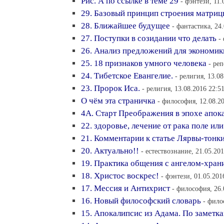
Рис. А по ссылке в теме 29
- фэнтези, 11.
29. Базовый принцип строения матриц
28. Ближайшее будущее
- фантастика, 24
27. Поступки в созидании что делать
-
26. Анализ предложений для экономик
25. 18 признаков умного человека
- ре
24. Тибетское Евангелие.
- религия, 13.08
23. Пророк Иса.
- религия, 13.08.2016 22:5
О чём эта страничка
- философия, 12.08.2
4А. Старт Преображения в эпохе апок
22. здоровье, лечение от рака поле или
21. Комментарии к статье Лярвы-тонк
20. Актуально!!
- естествознание, 21.05.201
19. Практика общения с ангелом-хран
18. Христос воскрес!
- фэнтези, 01.05.201
17. Мессия и Антихрист
- философия, 26.
16. Новый философский словарь
- фило
15. Апокалипсис из Адама. По заметка