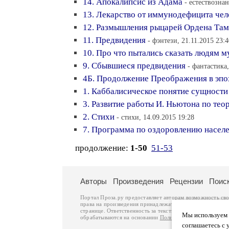
14. Апокалипсис из Адама
- естествознан
13. Лекарство от иммунодефицита че
12. Размышления рыцарей Ордена Там
11. Предвидения
- фэнтези, 21.11.2015 23:4
10. Про что пытались сказать людям 
9. Сбывшиеся предвидения
- фантастика,
4Б. Продолжение Преображения в эпо
1. Каббалисическое понятие сущнос
3. Развитие работы И. Ньютона по те
2. Стихи
- стихи, 14.09.2015 19:28
7. Программа по оздоровлению насел
продолжение:
1-50
51-53
Авторы
Произведения
Рецензии
Поис
Портал Проза.ру предоставляет авторам возможность св
права на произведения принадлежат авторам и охраняют
странице. Ответственность за тексты произведений авто
Мы используем ф
обрабатываются на основании
Политики обработки перс
соглашаетесь с 