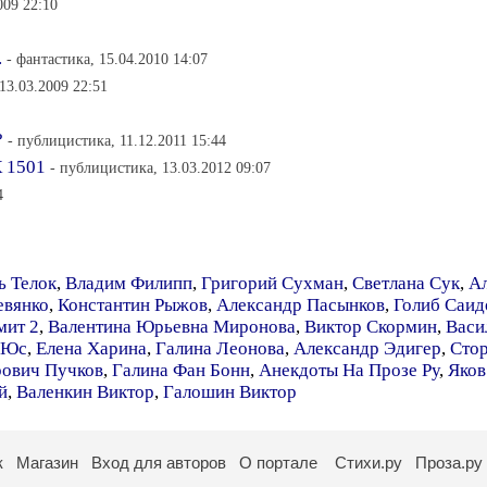
009 22:10
.
- фантастика, 15.04.2010 14:07
13.03.2009 22:51
?
- публицистика, 11.12.2011 15:44
 1501
- публицистика, 13.03.2012 09:07
4
ь Телок
,
Владим Филипп
,
Григорий Сухман
,
Светлана Сук
,
Ал
евянко
,
Константин Рыжов
,
Александр Пасынков
,
Голиб Саид
мит 2
,
Валентина Юрьевна Миронова
,
Виктор Скормин
,
Васи
 Юс
,
Елена Харина
,
Галина Леонова
,
Александр Эдигер
,
Сто
рович Пучков
,
Галина Фан Бонн
,
Анекдоты На Прозе Ру
,
Яков
й
,
Валенкин Виктор
,
Галошин Виктор
к
Магазин
Вход для авторов
О портале
Стихи.ру
Проза.ру