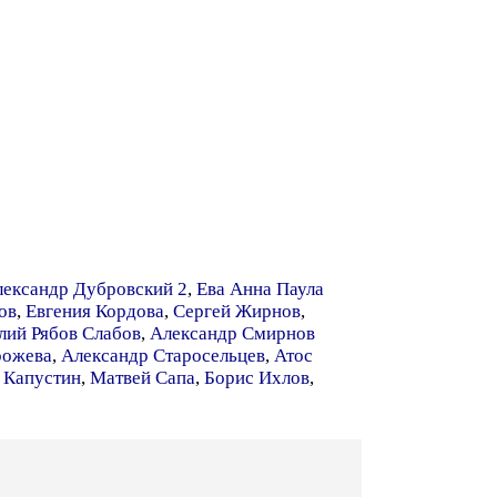
ександр Дубровский 2
,
Ева Анна Паула
ов
,
Евгения Кордова
,
Сергей Жирнов
,
лий Рябов Слабов
,
Александр Смирнов
рожева
,
Александр Старосельцев
,
Атос
 Капустин
,
Матвей Сапа
,
Борис Ихлов
,