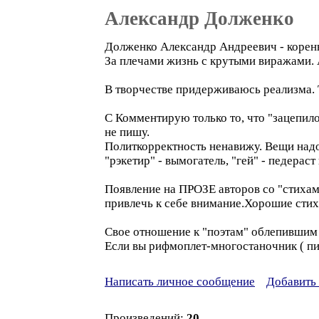
Александр Долженко
Долженко Александр Андреевич - коренн
За плечами жизнь с крутыми виражами. 
В творчестве придерживаюсь реализма.
С Комментирую только то, что "зацепило
не пишу.
Политкорректность ненавижу. Вещи надо н
"рэкетир" - вымогатель, "гей" - педераст и
Появление на ПРОЗЕ авторов со "стиха
привлечь к себе внимание.Хорошие стих
Свое отношение к "поэтам" облепившим 
Если вы рифмоплет-многостаночник ( пиа
Написать личное сообщение
Добавить 
Произведений:
20