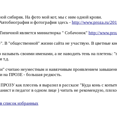
ой сибиряк. На фото мой кот, мы с ним одной крови.
Автобиография и фотография здесь -
http://www.proza.ru/20
 Типичной является миниатюрка " Собачонок"
http://www.pro
". В "общественной" жизни сайта не участвую. В цветные кн
азывать своими именами, а не наводить тень на плетень: "пу
 т.д.
ми" считаю неуместным и навязчивым проявлением завышен
и на ПРОЗЕ - большая редкость.
ПРОЗУ как плесень я выразил в рассказе "Куда конь с копы
нист и педагог в одном лице ) читать не рекомендую, плохо
в список избранных