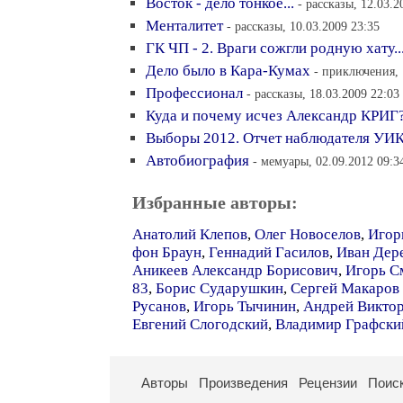
Восток - дело тонкое...
- рассказы, 12.03.2
Менталитет
- рассказы, 10.03.2009 23:35
ГК ЧП - 2. Враги сожгли родную хату..
Дело было в Кара-Кумах
- приключения, 
Профессионал
- рассказы, 18.03.2009 22:03
Куда и почему исчез Александр КРИГ
Выборы 2012. Отчет наблюдателя УИК
Автобиография
- мемуары, 02.09.2012 09:3
Избранные авторы:
Анатолий Клепов
,
Олег Новоселов
,
Игор
фон Браун
,
Геннадий Гасилов
,
Иван Дер
Аникеев Александр Борисович
,
Игорь С
83
,
Борис Сударушкин
,
Сергей Макаров
Русанов
,
Игорь Тычинин
,
Андрей Викто
Евгений Слогодский
,
Владимир Графски
Авторы
Произведения
Рецензии
Поис