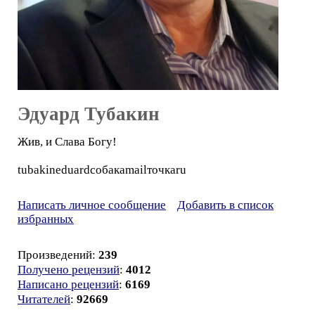
Эдуард Тубакин
Жив, и Слава Богу!
tubakineduardсобакаmailточкаru
Написать личное сообщение
Добавить в список
избранных
Произведений:
239
Получено рецензий
:
4012
Написано рецензий
:
6169
Читателей
:
92669