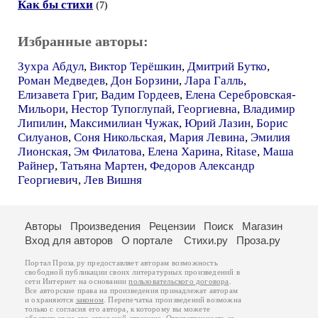
Как бы стихи
(7)
Избранные авторы:
Зухра Абдул
,
Виктор Терёшкин
,
Дмитрий Бутко
,
Роман Медведев
,
Дон Борзини
,
Лара Галль
,
Елизавета Григ
,
Вадим Гордеев
,
Елена Серебровская-
Мильори
,
Нестор Тупоглупай
,
Георгиевна
,
Владимир
Липилин
,
Максимилиан Чужак
,
Юрий Лазин
,
Борис
Силуанов
,
Соня Никольская
,
Мария Левина
,
Эмилия
Лионская
,
Эм Филатова
,
Елена Харина
,
Ritase
,
Маша
Райнер
,
Татьяна Мартен
,
Федоров Александр
Георгиевич
,
Лев Вишня
Авторы
Произведения
Рецензии
Поиск
Магазин
Вход для авторов
О портале
Стихи.ру
Проза.ру
Портал Проза.ру предоставляет авторам возможность
свободной публикации своих литературных произведений в
сети Интернет на основании
пользовательского договора
.
Все авторские права на произведения принадлежат авторам
и охраняются
законом
. Перепечатка произведений возможна
только с согласия его автора, к которому вы можете