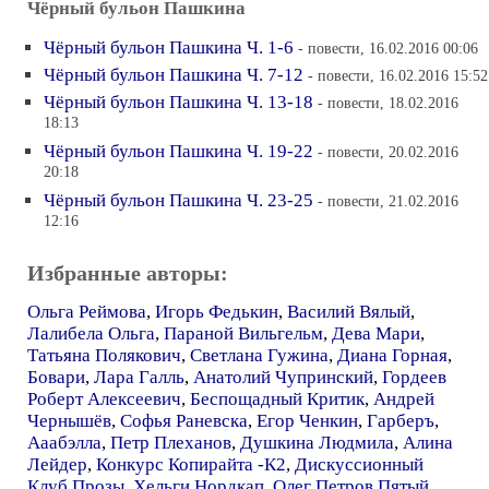
Чёрный бульон Пашкина
Чёрный бульон Пашкина Ч. 1-6
- повести, 16.02.2016 00:06
Чёрный бульон Пашкина Ч. 7-12
- повести, 16.02.2016 15:52
Чёрный бульон Пашкина Ч. 13-18
- повести, 18.02.2016
18:13
Чёрный бульон Пашкина Ч. 19-22
- повести, 20.02.2016
20:18
Чёрный бульон Пашкина Ч. 23-25
- повести, 21.02.2016
12:16
Избранные авторы:
Ольга Реймова
,
Игорь Федькин
,
Василий Вялый
,
Лалибела Ольга
,
Параной Вильгельм
,
Дева Мари
,
Татьяна Полякович
,
Светлана Гужина
,
Диана Горная
,
Бовари
,
Лара Галль
,
Анатолий Чупринский
,
Гордеев
Роберт Алексеевич
,
Беспощадный Критик
,
Андрей
Чернышёв
,
Софья Раневска
,
Егор Ченкин
,
Гарберъ
,
Ааабэлла
,
Петр Плеханов
,
Душкина Людмила
,
Алина
Лейдер
,
Конкурс Копирайта -К2
,
Дискуссионный
Клуб Прозы
,
Хельги Нордкап
,
Олег Петров Пятый
,