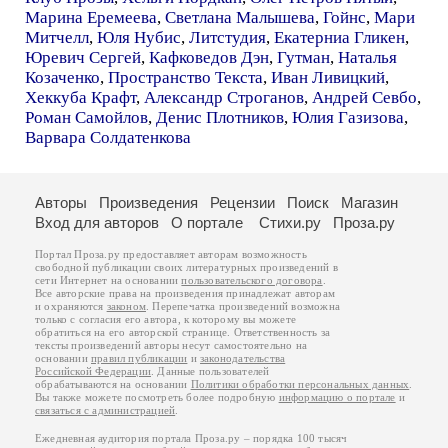
Марина Еремеева
,
Светлана Малышева
,
Гойнс
,
Мари
Митчелл
,
Юля Нубис
,
Литстудия
,
Екатерниа Гликен
,
Юревич Сергей
,
Кафковедов Дэн
,
Гутман
,
Наталья
Козаченко
,
Пространство Текста
,
Иван Ливицкий
,
Хеккуба Крафт
,
Александр Строганов
,
Андрей Севбо
,
Роман Самойлов
,
Денис Плотников
,
Юлия Газизова
,
Варвара Солдатенкова
Авторы
Произведения
Рецензии
Поиск
Магазин
Вход для авторов
О портале
Стихи.ру
Проза.ру
Портал Проза.ру предоставляет авторам возможность
свободной публикации своих литературных произведений в
сети Интернет на основании
пользовательского договора
.
Все авторские права на произведения принадлежат авторам
и охраняются
законом
. Перепечатка произведений возможна
только с согласия его автора, к которому вы можете
обратиться на его авторской странице. Ответственность за
тексты произведений авторы несут самостоятельно на
основании
правил публикации
и
законодательства
Российской Федерации
. Данные пользователей
обрабатываются на основании
Политики обработки персональных данных
.
Вы также можете посмотреть более подробную
информацию о портале
и
связаться с администрацией
.
Ежедневная аудитория портала Проза.ру – порядка 100 тысяч