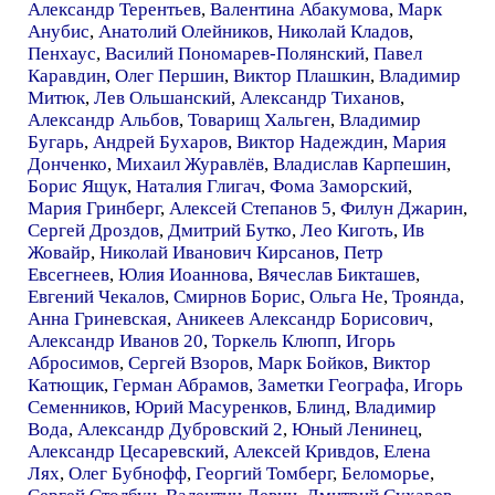
Александр Терентьев
,
Валентина Абакумова
,
Марк
Анубис
,
Анатолий Олейников
,
Николай Кладов
,
Пенхаус
,
Василий Пономарев-Полянский
,
Павел
Каравдин
,
Олег Першин
,
Виктор Плашкин
,
Владимир
Митюк
,
Лев Ольшанский
,
Александр Тиханов
,
Александр Альбов
,
Товарищ Хальген
,
Владимир
Бугарь
,
Андрей Бухаров
,
Виктор Надеждин
,
Мария
Донченко
,
Михаил Журавлёв
,
Владислав Карпешин
,
Борис Ящук
,
Наталия Глигач
,
Фома Заморский
,
Мария Гринберг
,
Алексей Степанов 5
,
Филун Джарин
,
Сергей Дроздов
,
Дмитрий Бутко
,
Лео Киготь
,
Ив
Жовайр
,
Николай Иванович Кирсанов
,
Петр
Евсегнеев
,
Юлия Иоаннова
,
Вячеслав Бикташев
,
Евгений Чекалов
,
Смирнов Борис
,
Ольга Не
,
Троянда
,
Анна Гриневская
,
Аникеев Александр Борисович
,
Александр Иванов 20
,
Торкель Клюпп
,
Игорь
Абросимов
,
Сергей Взоров
,
Марк Бойков
,
Виктор
Катющик
,
Герман Абрамов
,
Заметки Географа
,
Игорь
Семенников
,
Юрий Масуренков
,
Блинд
,
Владимир
Вода
,
Александр Дубровский 2
,
Юный Ленинец
,
Александр Цесаревский
,
Алексей Кривдов
,
Елена
Лях
,
Олег Бубнофф
,
Георгий Томберг
,
Беломорье
,