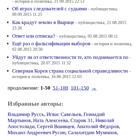
- история и политика, 21.09.2015 22:53
Об играх следователей с судьями
- публицистика,
09.09.2015 11:25
Как крадут землю в Вырице
- публицистика, 21.08.2015
23:26
Ответ или отписка?
- публицистика, 05.08.2015 00:11
Ещё раз о фальсификации выборов
- история и политика,
02.08.2015 20:50
Уйдут ли от ответственности те, кто поднимается по
-
публицистика, 20.07.2015 11:32
Северная Корея страна социальной справедливости
-
история и политика, 16.06.2015 12:03
продолжение:
1-50
51-100
101-150
→
Избранные авторы:
Владимир Руссь
,
Игвас Савельев
,
Геннадий
Мартынов
,
Ната Алексеева
,
Старик 31
,
Николай
Апостолиди
,
Сергей Вшивцев
,
Анатолий Фёдоров
,
Михаил Андреевич Русин
,
Салахитдин Муминов
,