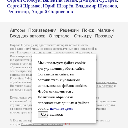
Сергей Столбун
,
Валентин Левин
,
Дмитрий Сухарев
,
Сергей Шрамко
,
Юрий Шварёв
,
Владимир Шувалов
,
Репозитор
,
Андрей Староверов
Авторы
Произведения
Рецензии
Поиск
Магазин
Вход для авторов
О портале
Стихи.ру
Проза.ру
Портал Проза.ру предоставляет авторам возможность
свободной публикации своих литературных произведений в
сети Интернет на основании
пользовательского договора
.
Все авторские права на произведения принадлежат авторам
и охраняются
законом
. Перепечатка произведений возможна
Мы используем файлы cookie
только с согласия его автора, к которому вы можете
обратиться на его авторской странице. Ответственность за
для улучшения работы сайта.
тексты произведений авторы несут самостоятельно на
Оставаясь на сайте, вы
основании
правил публикации
и
законодательства
Российской Федерации
. Данные пользователей
соглашаетесь с условиями
обрабатываются на основании
Политики обработки персональных данных
.
использования файлов cookies.
Вы также можете посмотреть более подробную
информацию о портале
и
связаться с администрацией
.
Чтобы ознакомиться с
Политикой обработки
Ежедневная аудитория портала Проза.ру – порядка 100 тысяч
посетителей, которые в общей сумме просматривают более полумиллиона
персональных данных и файлов
страниц по данным счетчика посещаемости, который расположен справа
cookie,
нажмите здесь
.
от этого текста. В каждой графе указано по две цифры: количество
просмотров и количество посетителей.
Соглашаюсь
© Все права принадлежат авторам, 2000-2026. Портал работает под
эгидой
Российского союза писателей
.
18+