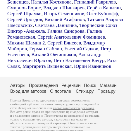
Бешенцев
,
Наталья Костянова
,
Геннадий Гаврилов
,
Смирнов Борис
,
Владлен Шинкарев
,
Серёга Капитан
,
Сергей Шрамко
,
Игорь Семенников
,
Олег Бубнофф
,
Сергей Дроздов
,
Виталий Агафонов
,
Татьяна Азарова
Плесовских
,
Светлана Данилина
,
Творческий Союз
Виктор -Анджела
,
Галина Санорова
,
Галина
Романовская
,
Сергей Анатольевич Фоминцев
,
Михаил Шамин 2
,
Сергей Елисеев
,
Владимир
Майоров
,
Герман Саблин
,
Евгений Садков
,
Петр
Евсегнеев
,
Виталий Овчинников
,
Александр
Николаевич Юрасов
,
Пётр Васильевич Качур
,
Роза
Салах
,
Маргарита Вышенская
,
Юрий Иванников
Авторы
Произведения
Рецензии
Поиск
Магазин
Вход для авторов
О портале
Стихи.ру
Проза.ру
Портал Проза.ру предоставляет авторам возможность
свободной публикации своих литературных произведений в
сети Интернет на основании
пользовательского договора
.
Все авторские права на произведения принадлежат авторам
и охраняются
законом
. Перепечатка произведений возможна
только с согласия его автора, к которому вы можете
обратиться на его авторской странице. Ответственность за
тексты произведений авторы несут самостоятельно на
основании
правил публикации
и
законодательства