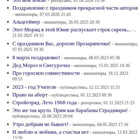
Это моя земля!
- репортажи, 01.04.2026 19:54
Поздравление с праздником прекрасной части авторов
- миниатюры, 07.03.2026 21:43
Альцгеймер
- миниатюры, 26.05.2025 20:39
Этот Мориц в этой Юнне распускает строк сирень...
- ,
21.03.2025 19:15
С праздником Вас, дорогие Прозаряночки!
- миниатюры,
07.03.2025 19:36
8 марта поздравляю!
- миниатюры, 08.03.2023 05:38
Дед Мороз и Снегурочка
- миниатюры, 15.01.2025 19:36
Про гороскоп совместимости
- миниатюры, 18.12.2023
09:53
2023 - год Учителя
- публицистика, 12.12.2023 11:53
Право на аборт
- публицистика, 01.12.2023 09:30
Стройотряд. Лето 1968 года
- репортажи, 01.11.2023 21:23
Это же так круто. Прям как барабаны Страдивари!
-
публицистика, 26.08.2023 20:04
Утро добрым не бывает!
- миниатюры, 04.05.2023 17:16
И люблю и любима, а счастья нет
- миниатюры, 12.03.2023
13:50