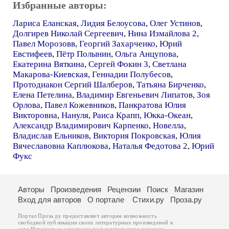
Избранные авторы:
Лариса Еланская
,
Лидия Белоусова
,
Олег Устинов
,
Долгирев Николай Сергеевич
,
Нина Измайлова 2
,
Павел Морозовв
,
Георгий Захарченко
,
Юрий
Евстифеев
,
Пётр Полынин
,
Ольга Анцупова
,
Екатерина Вяткина
,
Сергей Фокин 3
,
Светлана
Макарова-Киевская
,
Геннадии Полубесов
,
Протодиакон Сергий Шалберов
,
Татьяна Бирченко
,
Елена Петелина
,
Владимир Евгеньевич Липатов
,
Зоя
Орлова
,
Павел Кожевников
,
Панкратова Юлия
Викторовна
,
Нануля
,
Раиса Крапп
,
Юкка-Океан
,
Александр Владимирович Карпенко
,
Новелла
,
Владислав Ельников
,
Виктория Покровская
,
Юлия
Вячеславовна Каплюкова
,
Наталья Федотова 2
,
Юрий
Фукс
Авторы
Произведения
Рецензии
Поиск
Магазин
Вход для авторов
О портале
Стихи.ру
Проза.ру
Портал Проза.ру предоставляет авторам возможность
свободной публикации своих литературных произведений в