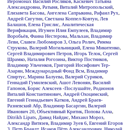
Иеромонах Василий Росляков
,
Каскевич Татьяна
Александровна
,
Ратыня
,
Виталий Митропольский
,
Елизавета Басова
,
Ангелена Сапрыкина
,
Рафаил Рух
,
Андрей Сигутин
,
Светлана Коппел-Ковтун
,
Лев
Балашов
,
Елена Грислис
,
Аналитическая
Верификация
,
Игумен Илия Емпулеев
,
Владимир
Воробьёв
,
Фаина Нестерова
,
Мальхан
,
Владимир
Леви
,
Славен Любомиров 3
,
Ольга Ролич
,
Римма
Струкова
,
Валерий Могильницкий
,
Елена Микитенко
,
Сергей Владимирович Петров
,
Игорь Телок
,
Сергей
Шрамко
,
Наталия Рогозина
,
Виктор Постников
,
Владимир Ульченков
,
Григорий Иосифович Тер-
Азарян
,
Международный Фонд Всм
,
Владимир
Спиртус
,
Марина Балуева
,
Валерий Суриков
,
Геннадий Гумилевский
,
Ашот Левонян
,
Василий
Гапонов
,
Борис Алексеев -Послушайте
,
Родионов
Виталий Константинович
,
Андрей Охоцимский
,
Евгений Геннадьевич Катков
,
Андрей Браев-
Разневский Абр
,
Владимир Басаргин
,
Валерий
Иванович 20
,
Объективный Критик
,
Попова Алла
,
Ditrikh Lipats
,
Давид Найдис
,
Михаил Мороз
,
Александр Витязев
,
Владимир Зуев 6
,
Евгений Егоров
3
,
Петр Брандт
,
Исаков Пётр Александрович
,
Николай