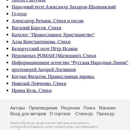
Народный поэт Александр Захаров-Шапкинский
Гедеон
Александр Ратыня. Стихи и песни
Василий Барсов. Стихи
Каталог "Православное Христианство"
Алла Константинова. Стихи
Белорусский поэт Пётр Исаков
Иеромонах РОМАН (Матюшин). Стихи
Информационное агенство "Русская Народная Линия"
протоиерей Андрей Логвинов
Богдан Филатов. Православная лирика.
Николай Левченко. Стихи
Ирина Куль. Стихи
Авторы
Произведения
Рецензии
Поиск
Магазин
Вход для авторов
О портале
Стихи.ру
Проза.ру
Портал Проза.ру предоставляет авторам возможность
свободной публикации своих литературных произведений в