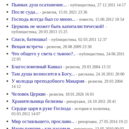
Пьяных душ осатанение...
- публицистика, 27.12.2011 14:17
После суда...
- религия, 15.01.2021 23:36
Господь всегда был со мною...
- повести, 15.06.2012 10:54
Церковь не может быть капиталистической!
-
публицистика, 20.03.2013 15:25
Спаси, батюшка!
- публицистика, 02.03.2011 12:37
Вещая встреча
- религия, 28.08.2009 23:30
Что общего у света с тьмою?..
- публицистика, 24.06.2011
22:05
Благословенный Кавказ
- религия, 29.03.2004 13:33
Там душа возносится к Богу...
- рассказы, 24.10.2011 20:00
У колодца преподобного Макария
- религия, 29.03.2004
14:12
Человек Церкви
- религия, 18.01.2026 16:01
Хранительница белизны
- репортажи, 24.10.2011 20:41
Сердце царя в руке Господа
- история и политика,
03.03.2012 14:07
Мир оставльшего, прослави...
- репортажи, 27.05.2014 19:21
Наши павшие - как часовые
- репортажи, 13.05.2010 00:03