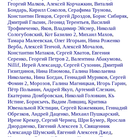
Георгий Малков
,
Алексей Корчажкин
,
Виталий
Бондарь
,
Кирилл Соколов
,
Серафима Трунова
,
Константин Певцов
,
Сергей Дроздов
,
Борис Сибиряк
,
Дмитрий Глызин
,
Леонид Терентьев
,
Василий
Трофимченко
,
Яков
,
Владимир Эйснер
,
Николай
Сологубовский
,
Кот Базилио 2
,
Михаил Махов
,
Тамара Малеевская
,
Олег Игорьин
,
Нина Роженко
Верба
,
Алексей Тенчой
,
Алексей Мочалов
,
Константин Матаков
,
Сергей Хватов
,
Евгения
Серенко
,
Георгий Петров 2
,
Валентина Абакумова
,
Nillif
,
Иерей Александр
,
Сергей Сухонин
,
Дмитрий
Гизитдинов
,
Нина Изюмова
,
Галина Николаевна
Николаева
,
Нина Богдан
,
Геннадий Муриков
,
Сергей
Фомин 2
,
Морозов
,
Галина Магницкая
,
Игорь Гарин
,
Пётр Полынин
,
Андрей Якуп
,
Артемий Слезкин
,
Екатерина Домбровская
,
Николай Головкин
,
Къ
Истине
,
Борисычъ
,
Вадим Лившиц
,
Критика
Ювенальной Юстиции
,
Сергей Кожемякин
,
Геннадий
Обрезков
,
Андрей Даценко
,
Михаил Пушкарский
,
Ирене Крекер
,
Сергий Чернец
,
Шри Бумер
,
Ярослав
Диордиенко
,
Евгений Алексеев 3
,
Священник
Александр Шумский
,
Евгений Алексеев Джед
,