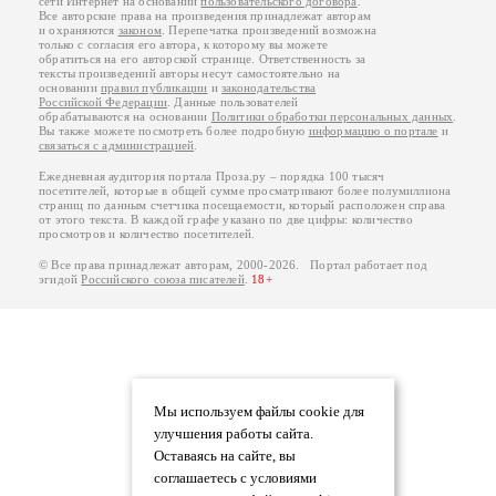
сети Интернет на основании
пользовательского договора
.
Все авторские права на произведения принадлежат авторам
и охраняются
законом
. Перепечатка произведений возможна
только с согласия его автора, к которому вы можете
обратиться на его авторской странице. Ответственность за
тексты произведений авторы несут самостоятельно на
основании
правил публикации
и
законодательства
Российской Федерации
. Данные пользователей
обрабатываются на основании
Политики обработки персональных данных
.
Вы также можете посмотреть более подробную
информацию о портале
и
связаться с администрацией
.
Ежедневная аудитория портала Проза.ру – порядка 100 тысяч
посетителей, которые в общей сумме просматривают более полумиллиона
страниц по данным счетчика посещаемости, который расположен справа
от этого текста. В каждой графе указано по две цифры: количество
просмотров и количество посетителей.
© Все права принадлежат авторам, 2000-2026. Портал работает под
эгидой
Российского союза писателей
.
18+
Мы используем файлы cookie для
улучшения работы сайта.
Оставаясь на сайте, вы
соглашаетесь с условиями