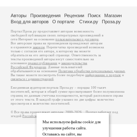
Авторы
Произведения
Рецензии
Поиск
Магазин
Вход для авторов
О портале
Стихи.ру
Проза.ру
Портал Проза.ру предоставляет авторам возможность
свободной публикации своих литературных произведений в
сети Интернет на основании
пользовательского договора
.
Все авторские права на произведения принадлежат авторам
и охраняются
законом
. Перепечатка произведений возможна
только с согласия его автора, к которому вы можете
обратиться на его авторской странице. Ответственность за
тексты произведений авторы несут самостоятельно на
основании
правил публикации
и
законодательства
Российской Федерации
. Данные пользователей
обрабатываются на основании
Политики обработки персональных данных
.
Вы также можете посмотреть более подробную
информацию о портале
и
связаться с администрацией
.
Ежедневная аудитория портала Проза.ру – порядка 100 тысяч
посетителей, которые в общей сумме просматривают более полумиллиона
страниц по данным счетчика посещаемости, который расположен справа
от этого текста. В каждой графе указано по две цифры: количество
просмотров и количество посетителей.
© Все права принадлежат авторам, 2000-2026. Портал работает под
эгидой
Российского союза писателей
.
18+
Мы используем файлы cookie для
улучшения работы сайта.
Оставаясь на сайте, вы