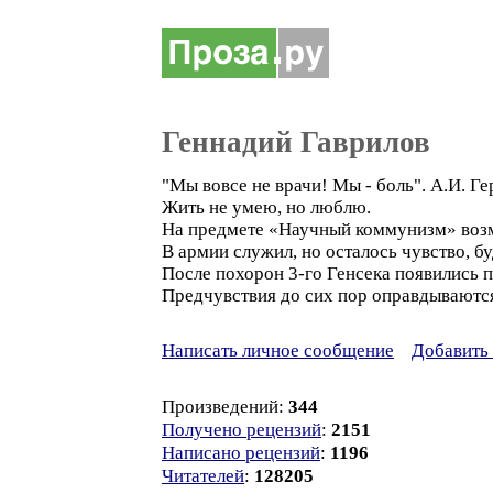
Геннадий Гаврилов
"Мы вовсе не врачи! Мы - боль". А.И. Ге
Жить не умею, но люблю.
На предмете «Научный коммунизм» воз
В армии служил, но осталось чувство, бу
После похорон 3-го Генсека появились 
Предчувствия до сих пор оправдываются
Написать личное сообщение
Добавить 
Произведений:
344
Получено рецензий
:
2151
Написано рецензий
:
1196
Читателей
:
128205