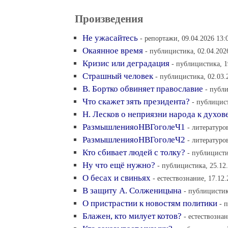
Произведения
Не ужасайтесь
- репортажи, 09.04.2026 13:
Окаянное время
- публицистика, 02.04.202
Кризис или деградация
- публицистика, 1
Страшный человек
- публицистика, 02.03.
В. Бортко обвиняет православие
- публи
Что скажет зять президента?
- публицист
Н. Лесков о неприязни народа к духов
РазмышленияоНВГоголеЧ1
- литературо
РазмышленияоНВГоголеЧ2
- литературо
Кто сбивает людей с толку?
- публицисти
Ну что ещё нужно?
- публицистика, 25.12
О бесах и свиньях
- естествознание, 17.12.
В защиту А. Солженицына
- публицистик
О пристрастии к новостям политики
- 
Блажен, кто милует котов?
- естествознан