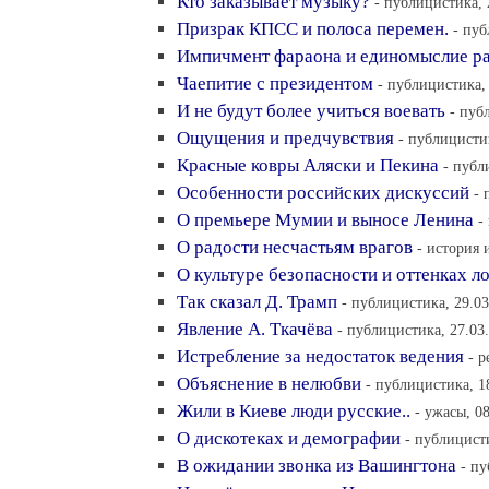
Кто заказывает музыку?
- публицистика, 
Призрак КПСС и полоса перемен.
- пуб
Импичмент фараона и единомыслие р
Чаепитие с президентом
- публицистика, 
И не будут более учиться воевать
- пуб
Ощущения и предчувствия
- публицистик
Красные ковры Аляски и Пекина
- публ
Особенности российских дискуссий
- 
О премьере Мумии и выносе Ленина
-
О радости несчастьям врагов
- история 
О культуре безопасности и оттенках л
Так сказал Д. Трамп
- публицистика, 29.03
Явление А. Ткачёва
- публицистика, 27.03
Истребление за недостаток ведения
- р
Объяснение в нелюбви
- публицистика, 1
Жили в Киеве люди русские..
- ужасы, 0
О дискотеках и демографии
- публицисти
В ожидании звонка из Вашингтона
- пу