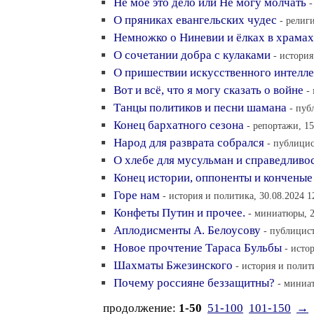
Не моё это дело или Не могу молчать
-
О пряниках евангельских чудес
- религи
Немножко о Ниневии и ёлках в храмах
О сочетании добра с кулаками
- история
О пришествии искусственного интелле
Вот и всё, что я могу сказать о войне
-
Танцы политиков и песни шамана
- пуб
Конец бархатного сезона
- репортажи, 15
Народ для разврата собрался
- публицис
О хлебе для мусульман и справедливо
Конец истории, оппоненты и конченые
Горе нам
- история и политика, 30.08.2024 1
Конфеты Путин и прочее.
- миниатюры, 2
Аплодисменты А. Белоусову
- публицист
Новое прочтение Тараса Бульбы
- исто
Шахматы Бжезинского
- история и полит
Почему россияне беззащитны?
- миниат
продолжение:
1-50
51-100
101-150
→