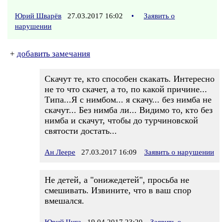
Юрий Шварёв
27.03.2017 16:02
•
Заявить о
нарушении
+
добавить замечания
Скачут те, кто способен скакать. Интересно
не то что скачет, а то, по какой причине...
Типа...Я с нимбом... я скачу... без нимба не
скачут... Без нимба ли... Видимо то, кто без
нимба и скачут, чтобы до турчиновской
святости достать...
Ан Леере
27.03.2017 16:09
Заявить о нарушении
Не детей, а "онижедетей", просьба не
смешивать. Извините, что в ваш спор
вмешался.