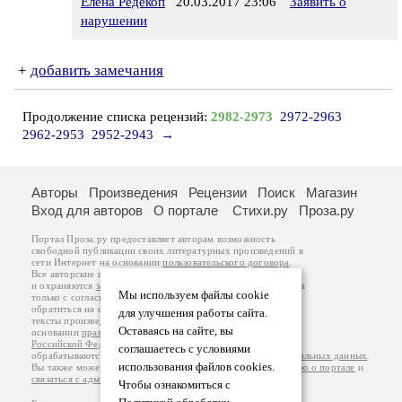
Елена Редекоп
20.03.2017 23:06
Заявить о
нарушении
+
добавить замечания
Продолжение списка рецензий:
2982-2973
2972-2963
2962-2953
2952-2943
→
Авторы
Произведения
Рецензии
Поиск
Магазин
Вход для авторов
О портале
Стихи.ру
Проза.ру
Портал Проза.ру предоставляет авторам возможность
свободной публикации своих литературных произведений в
сети Интернет на основании
пользовательского договора
.
Все авторские права на произведения принадлежат авторам
и охраняются
законом
. Перепечатка произведений возможна
Мы используем файлы cookie
только с согласия его автора, к которому вы можете
обратиться на его авторской странице. Ответственность за
для улучшения работы сайта.
тексты произведений авторы несут самостоятельно на
Оставаясь на сайте, вы
основании
правил публикации
и
законодательства
Российской Федерации
. Данные пользователей
соглашаетесь с условиями
обрабатываются на основании
Политики обработки персональных данных
.
использования файлов cookies.
Вы также можете посмотреть более подробную
информацию о портале
и
связаться с администрацией
.
Чтобы ознакомиться с