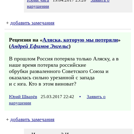
Юрий Чига
19.04.2017 23:20
Заявить о
нарушении
+
добавить замечания
Рецензия на «
Аляска, которую мы потеряли
»
(
Андрей Ефимов Энгельс
)
В прошлом Россия потеряла только Аляску, а в
наше время потеряла российские
обрубки разваленного Советского Союза и
оказалась сильно урезанной с запада
и с юга. Кто в этом виноват?
Юрий Шварёв
25.03.2017 22:42
•
Заявить о
нарушении
+
добавить замечания