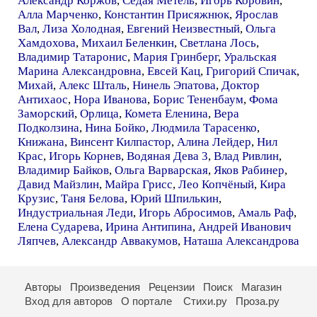
Александр Коржов
,
Седая Метель
,
Игорь Коровин
,
Алла Марченко
,
Константин Присяжнюк
,
Ярослав
Вал
,
Лиза Холодная
,
Евгений Неизвестный
,
Ольга
Хамдохова
,
Михаил Беленкин
,
Светлана Лось
,
Владимир Татаронис
,
Мария Гринберг
,
Уральская
Марина Александровна
,
Евсей Кац
,
Григорий Спичак
,
Михай
,
Алекс Шталь
,
Нинель Эпатова
,
Доктор
Антихаос
,
Нора Иванова
,
Борис Тененбаум
,
Фома
Заморский
,
Орлица
,
Комета Еленина
,
Вера
Подколзина
,
Нина Бойко
,
Людмила Тарасенко
,
Книжана
,
Винсент Килпастор
,
Алина Лейдер
,
Нил
Крас
,
Игорь Корнев
,
Водяная Дева 3
,
Влад Ривлин
,
Владимир Байков
,
Ольга Варварская
,
Яков Рабинер
,
Давид Майзлин
,
Майра Грисс
,
Лео Копчёный
,
Кира
Крузис
,
Таня Белова
,
Юрий Шпилькин
,
Индустриальная Леди
,
Игорь Абросимов
,
Амаль Раф
,
Елена Сударева
,
Ирина Антипина
,
Андрей Иванович
Ляпчев
,
Александр Аввакумов
,
Наташа Александрова
Авторы
Произведения
Рецензии
Поиск
Магазин
Вход для авторов
О портале
Стихи.ру
Проза.ру