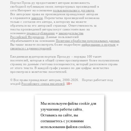
Портал Проза.ру предоставляет авторам возможность
свободной публикации своих литературных произведений в
сети Интернет на основании
пользовательского договора
.
Все авторские права на произведения принадлежат авторам
и охраняются
законом
. Перепечатка произведений возможна
только с согласия его автора, к которому вы можете
обратиться на его авторской странице. Ответственность за
тексты произведений авторы несут самостоятельно на
основании
правил публикации
и
законодательства
Российской Федерации
. Данные пользователей
обрабатываются на основании
Политики обработки персональных данных
.
Вы также можете посмотреть более подробную
информацию о портале
и
связаться с администрацией
.
Ежедневная аудитория портала Проза.ру – порядка 100 тысяч
посетителей, которые в общей сумме просматривают более полумиллиона
страниц по данным счетчика посещаемости, который расположен справа
от этого текста. В каждой графе указано по две цифры: количество
просмотров и количество посетителей.
© Все права принадлежат авторам, 2000-2026. Портал работает под
эгидой
Российского союза писателей
.
18+
Мы используем файлы cookie для
улучшения работы сайта.
Оставаясь на сайте, вы
соглашаетесь с условиями
использования файлов cookies.