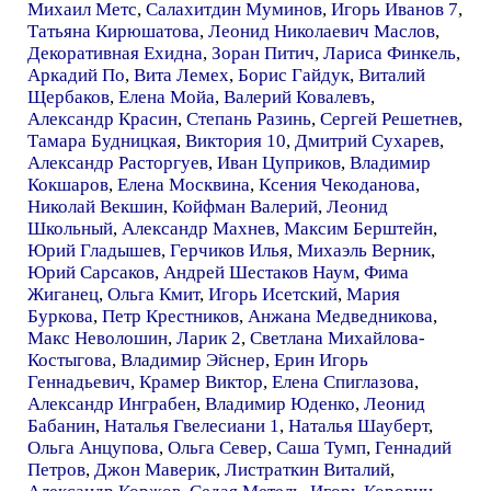
Михаил Метс
,
Салахитдин Муминов
,
Игорь Иванов 7
,
Татьяна Кирюшатова
,
Леонид Николаевич Маслов
,
Декоративная Ехидна
,
Зоран Питич
,
Лариса Финкель
,
Аркадий По
,
Вита Лемех
,
Борис Гайдук
,
Виталий
Щербаков
,
Елена Мойа
,
Валерий Ковалевъ
,
Александр Красин
,
Степань Разинь
,
Сергей Решетнев
,
Тамара Будницкая
,
Виктория 10
,
Дмитрий Сухарев
,
Александр Расторгуев
,
Иван Цуприков
,
Владимир
Кокшаров
,
Елена Москвина
,
Ксения Чекоданова
,
Николай Векшин
,
Койфман Валерий
,
Леонид
Школьный
,
Александр Махнев
,
Максим Берштейн
,
Юрий Гладышев
,
Герчиков Илья
,
Михаэль Верник
,
Юрий Сарсаков
,
Андрей Шестаков Наум
,
Фима
Жиганец
,
Ольга Кмит
,
Игорь Исетский
,
Мария
Буркова
,
Петр Крестников
,
Анжана Медведникова
,
Макс Неволошин
,
Ларик 2
,
Светлана Михайлова-
Костыгова
,
Владимир Эйснер
,
Ерин Игорь
Геннадьевич
,
Крамер Виктор
,
Елена Спиглазова
,
Александр Инграбен
,
Владимир Юденко
,
Леонид
Бабанин
,
Наталья Гвелесиани 1
,
Наталья Шауберт
,
Ольга Анцупова
,
Ольга Север
,
Саша Тумп
,
Геннадий
Петров
,
Джон Маверик
,
Листраткин Виталий
,