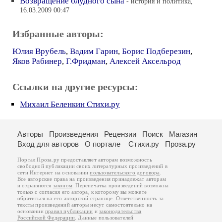
Возвращение блудного сына
- история и политика,
16.03.2009 00:47
Избранные авторы:
Юлия Врубель
,
Вадим Гарин
,
Борис Подберезин
,
Яков Рабинер
,
Г.Фридман
,
Алексей Аксельрод
Ссылки на другие ресурсы:
Михаил Беленкин Стихи.ру
Авторы
Произведения
Рецензии
Поиск
Магазин
Вход для авторов
О портале
Стихи.ру
Проза.ру
Портал Проза.ру предоставляет авторам возможность
свободной публикации своих литературных произведений в
сети Интернет на основании
пользовательского договора
.
Все авторские права на произведения принадлежат авторам
и охраняются
законом
. Перепечатка произведений возможна
только с согласия его автора, к которому вы можете
обратиться на его авторской странице. Ответственность за
тексты произведений авторы несут самостоятельно на
основании
правил публикации
и
законодательства
Российской Федерации
. Данные пользователей