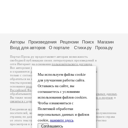
Авторы
Произведения
Рецензии
Поиск
Магазин
Вход для авторов
О портале
Стихи.ру
Проза.ру
Портал Проза.ру предоставляет авторам возможность
свободной публикации своих литературных произведений в
сети Интернет на основании
пользовательского договора
.
Все авторские права на произведения принадлежат авторам
и охраняются
законом
. Перепечатка произведений возможна
Мы используем файлы cookie
только с согласия его автора, к которому вы можете
обратиться на его авторской странице. Ответственность за
для улучшения работы сайта.
тексты произведений авторы несут самостоятельно на
Оставаясь на сайте, вы
основании
правил публикации
и
законодательства
Российской Федерации
. Данные пользователей
соглашаетесь с условиями
обрабатываются на основании
Политики обработки персональных данных
.
использования файлов cookies.
Вы также можете посмотреть более подробную
информацию о портале
и
связаться с администрацией
.
Чтобы ознакомиться с
Политикой обработки
Ежедневная аудитория портала Проза.ру – порядка 100 тысяч
посетителей, которые в общей сумме просматривают более полумиллиона
персональных данных и файлов
страниц по данным счетчика посещаемости, который расположен справа
cookie,
нажмите здесь
.
от этого текста. В каждой графе указано по две цифры: количество
просмотров и количество посетителей.
Соглашаюсь