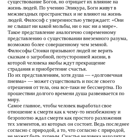
существование Богов, но отрицает их влияние на
жизнь людей. По учению Эпикура, Боги живут в
межзвездных пространствах и не влияют на жизнь
людей. Философ с уверенностью утверждает: «Они
не слышат ни какой мольбы, ни о нас ни а мире».
Такое представление аналогично современному
представлению о существовании внеземного разума,
возможно более совершенному чем земной.
Философы Стоики призывают людей не верить
сказкам о загробной, потусторонней жизни, в
которой человека якобы ждут прекращение
страдания и приобретение счастья.
По их представлениям, хотя душа — «долговечная
пневма» — может существовать и после своего
отрешения от тела, она все-таки не бессмертна. По
прошествии долгого времени душа развеивается по
миру.
Самое главное, чтобы человек выработал свое
отношение к смерти как к чему-то неизбежному и
безропотно ждал смерти как простого разложения
тех элементов, из которых он состоит. Ведь последнее
согласно с природой, а то, что согласно с природой,
не может быть дурным. Счастье человека находится