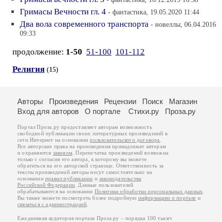
Гримасы Вечности гл. 4
- фантастика, 19.05.2020 11:44
Два вола современного транспорта
- новеллы, 06.04.2016
09:33
продолжение:
1-50
51-100
101-112
Религия
(15)
Авторы
Произведения
Рецензии
Поиск
Магазин
Вход для авторов
О портале
Стихи.ру
Проза.ру
Портал Проза.ру предоставляет авторам возможность
свободной публикации своих литературных произведений в
сети Интернет на основании
пользовательского договора
.
Все авторские права на произведения принадлежат авторам
и охраняются
законом
. Перепечатка произведений возможна
только с согласия его автора, к которому вы можете
обратиться на его авторской странице. Ответственность за
тексты произведений авторы несут самостоятельно на
основании
правил публикации
и
законодательства
Российской Федерации
. Данные пользователей
обрабатываются на основании
Политики обработки персональных данных
.
Вы также можете посмотреть более подробную
информацию о портале
и
связаться с администрацией
.
Ежедневная аудитория портала Проза.ру – порядка 100 тысяч