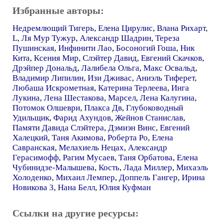
Избранные авторы:
Недремлющий Тигерь
,
Елена Цирулис
,
Влана Рихарт
,
L
,
Ля Мур Тужур
,
Александр Шадрин
,
Тереза
Пушинская
,
Инфинити Лао
,
Босоногий Гоша
,
Ник
Кита
,
Ксения Мир
,
Слэйтер Давид
,
Евгений Скачков
,
Дрэйпер Дональд
,
Лалибела Ольга
,
Макс Освальд
,
Владимир Липилин
,
Изи Дживас
,
Аниэль Тиферет
,
Любаша Искрометная
,
Катерина Терлеева
,
Инга
Лукина
,
Лена Шестакова
,
Марсел
,
Лена Калугина
,
Потомок Олшеври
,
Плакса Дв
,
Глубоководный
Удильщик
,
Фарид Ахундов
,
Жейнов Станислав
,
Памяти Давида Слэйтера
,
Дэмиэн Винс
,
Евгений
Халецкий
,
Таня Акимова
,
Роберта Ро
,
Елена
Савранская
,
Мелахиель Нецах
,
Александр
Герасимофф
,
Рагим Мусаев
,
Таня Орбатова
,
Елена
Чубинидзе-Малышева
,
Кость
,
Лада Миллер
,
Михаэль
Холоденко
,
Михаил Лемпер
,
Доппель Гангер
,
Ирина
Новикова 3
,
Нана Белл
,
Юлия Куфман
Ссылки на другие ресурсы: