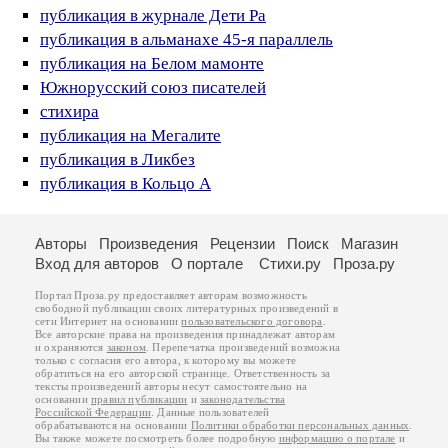
публикация в журнале Дети Ра
публикация в альманахе 45-я параллель
публикация на Белом мамонте
Южнорусский союз писателей
стихира
публикация на Мегалите
публикация в Ликбез
публикация в Кольцо А
Авторы
Произведения
Рецензии
Поиск
Магазин
Вход для авторов
О портале
Стихи.ру
Проза.ру
Портал Проза.ру предоставляет авторам возможность
свободной публикации своих литературных произведений в
сети Интернет на основании
пользовательского договора
.
Все авторские права на произведения принадлежат авторам
и охраняются
законом
. Перепечатка произведений возможна
только с согласия его автора, к которому вы можете
обратиться на его авторской странице. Ответственность за
тексты произведений авторы несут самостоятельно на
основании
правил публикации
и
законодательства
Российской Федерации
. Данные пользователей
обрабатываются на основании
Политики обработки персональных данных
.
Вы также можете посмотреть более подробную
информацию о портале
и