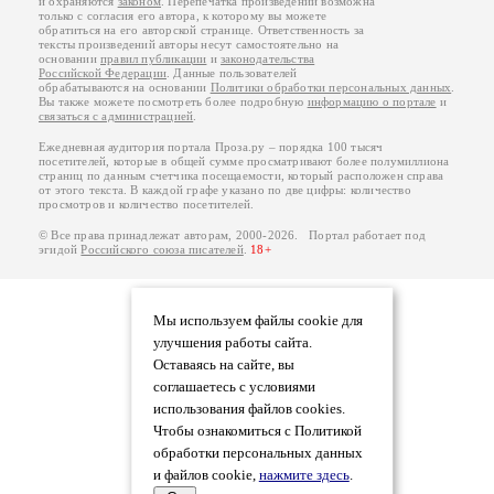
и охраняются
законом
. Перепечатка произведений возможна
только с согласия его автора, к которому вы можете
обратиться на его авторской странице. Ответственность за
тексты произведений авторы несут самостоятельно на
основании
правил публикации
и
законодательства
Российской Федерации
. Данные пользователей
обрабатываются на основании
Политики обработки персональных данных
.
Вы также можете посмотреть более подробную
информацию о портале
и
связаться с администрацией
.
Ежедневная аудитория портала Проза.ру – порядка 100 тысяч
посетителей, которые в общей сумме просматривают более полумиллиона
страниц по данным счетчика посещаемости, который расположен справа
от этого текста. В каждой графе указано по две цифры: количество
просмотров и количество посетителей.
© Все права принадлежат авторам, 2000-2026. Портал работает под
эгидой
Российского союза писателей
.
18+
Мы используем файлы cookie для
улучшения работы сайта.
Оставаясь на сайте, вы
соглашаетесь с условиями
использования файлов cookies.
Чтобы ознакомиться с Политикой
обработки персональных данных
и файлов cookie,
нажмите здесь
.