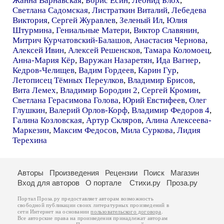
Жанна Варнавская
,
Борис Есин
,
Леонид Блох
,
Светлана Садомская
,
Листраткин Виталий
,
Лебедева
Виктория
,
Сергей Журавлев
,
Зеленый Ил
,
Юлия
Штурмина
,
Гениальные Матери
,
Виктор Славянин
,
Митрич Курчатовский-Балашов
,
Анастасия Чернова
,
Алексей Ивин
,
Алексей Решенсков
,
Тамара Коломоец
,
Анна-Мария Кёр
,
Варужан Назаретян
,
Ида Вагнер
,
Кедров-Челищев
,
Вадим Гордеев
,
Карин Гур
,
Летописец Тёмных Переулков
,
Владимир Брисов
,
Вита Лемех
,
Владимир Бородин 2
,
Сергей Кромин
,
Светлана Герасимова Голова
,
Юрий Евстифеев
,
Олег
Глушкин
,
Валерий Орлов-Корф
,
Владимир Федоров 4
,
Галина Козловская
,
Артур Скляров
,
Алина Алексеева-
Маркезин
,
Максим Федосов
,
Мила Суркова
,
Лидия
Терехина
Авторы
Произведения
Рецензии
Поиск
Магазин
Вход для авторов
О портале
Стихи.ру
Проза.ру
Портал Проза.ру предоставляет авторам возможность
свободной публикации своих литературных произведений в
сети Интернет на основании
пользовательского договора
.
Все авторские права на произведения принадлежат авторам