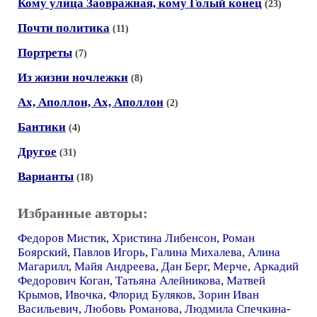
Кому улица Заовражная, кому Голый конец
(23)
Почти политика
(11)
Портреты
(7)
Из жизни ночлежки
(8)
Ах, Аполлон, Ах, Аполлон
(2)
Бантики
(4)
Другое
(31)
Варианты
(18)
Избранные авторы:
Федоров Мистик
,
Христина Либенсон
,
Роман
Боярский
,
Павлов Игорь
,
Галина Михалева
,
Алина
Магарилл
,
Майя Андреева
,
Дан Берг
,
Мерче
,
Аркадий
Федорович Коган
,
Татьяна Алейникова
,
Матвей
Крымов
,
Ивочка
,
Флорид Буляков
,
Зорин Иван
Васильевич
,
Любовь Романова
,
Людмила Спечкина-