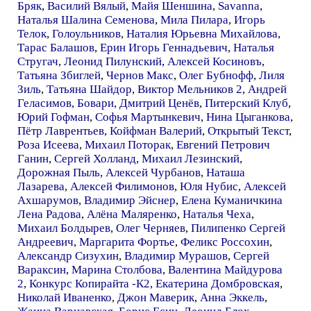
Бряк
,
Василий Вялый
,
Майя Шеншина
,
Savanna
,
Наталья Шалина Семенова
,
Мила Пилара
,
Игорь
Телок
,
Голоульников
,
Наталия Юрьевна Михайлова
,
Тарас Балашов
,
Ерин Игорь Геннадьевич
,
Наталья
Стругач
,
Леонид Пилунский
,
Алексей Косиновъ
,
Татьяна Збиглей
,
Чернов Макс
,
Олег Бубнофф
,
Лиля
Зиль
,
Татьяна Шайдор
,
Виктор Мельников 2
,
Андрей
Геласимов
,
Бовари
,
Дмитрий Ценёв
,
Питерский Клуб
,
Юрий Гофман
,
Софья Мартынкевич
,
Нина Цыганкова
,
Пётр Лаврентьев
,
Койфман Валерий
,
Открытый Текст
,
Роза Исеева
,
Михаил Поторак
,
Евгений Петрович
Ганин
,
Сергей Холланд
,
Михаил Лезинский
,
Дорожная Пыль
,
Алексей Чурбанов
,
Наташа
Лазарева
,
Алексей Филимонов
,
Юля Нубис
,
Алексей
Ахшарумов
,
Владимир Эйснер
,
Елена Куманичкина
Лена Радова
,
Алёна Маляренко
,
Наталья Чеха
,
Михаил Болдырев
,
Олег Черняев
,
Пилипенко Сергей
Андреевич
,
Маргарита Фортье
,
Феликс Россохин
,
Александр Сизухин
,
Владимир Мурашов
,
Сергей
Вараксин
,
Марина Столбова
,
Валентина Майдурова
2
,
Конкурс Копирайта -К2
,
Екатерина Домбровская
,
Николай Иваненко
,
Джон Маверик
,
Анна Эккель
,