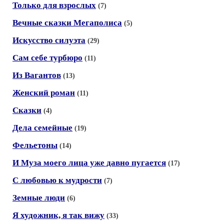
Только для взрослых
(7)
Вечные сказки Мегаполиса
(5)
Искусство силуэта
(29)
Сам себе турбюро
(11)
Из Вагантов
(13)
Женский роман
(11)
Сказки
(4)
Дела семейные
(19)
Фельетоны
(14)
И Муза моего лица уже давно пугается
(17)
С любовью к мудрости
(7)
Земные люди
(6)
Я художник, я так вижу
(33)