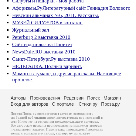
Силуэты и подарки - моя работа
Афоризмы.РуЛитературный сайт Геннадия Волового
Невский альманах №6, 2011. Рассказы.
МУЗЕЙ СИЛУЭТОВ в контакте
Журнальный зал
Peterburg 2 выставка 2010
Сайт издательства Паритет
NewsDale.RU выставка 2010
Санкт-Петербург.Ру выставка 2010
НЕЛЕГАЛКА. Полный вариант.
Мамонт в тумане, и другие рассказы. Настоящее
прошлое.
Авторы
Произведения
Рецензии
Поиск
Магазин
Вход для авторов
О портале
Стихи.ру
Проза.ру
Портал Проза.ру предоставляет авторам возможность
свободной публикации своих литературных произведений в
сети Интернет на основании
пользовательского договора
.
Все авторские права на произведения принадлежат авторам
и охраняются
законом
. Перепечатка произведений возможна
только с согласия его автора, к которому вы можете