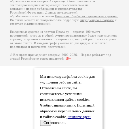
обратиться на его авторской странице. Ответственность за
тексты произведений авторы несут самостоятельно на
основании
правил публикации
и
законодательства
Российской Федерации
. Данные пользователей
обрабатываются на основании
Политики обработки персональных данных
.
Вы также можете посмотреть более подробную
информацию о портале
и
связаться с администрацией
.
Ежедневная аудитория портала Проза.ру – порядка 100 тысяч
посетителей, которые в общей сумме просматривают более полумиллиона
страниц по данным счетчика посещаемости, который расположен справа
от этого текста. В каждой графе указано по две цифры: количество
просмотров и количество посетителей.
© Все права принадлежат авторам, 2000-2026. Портал работает под
эгидой
Российского союза писателей
.
18+
Мы используем файлы cookie для
улучшения работы сайта.
Оставаясь на сайте, вы
соглашаетесь с условиями
использования файлов cookies.
Чтобы ознакомиться с Политикой
обработки персональных данных
и файлов cookie,
нажмите здесь
.
Соглашаюсь