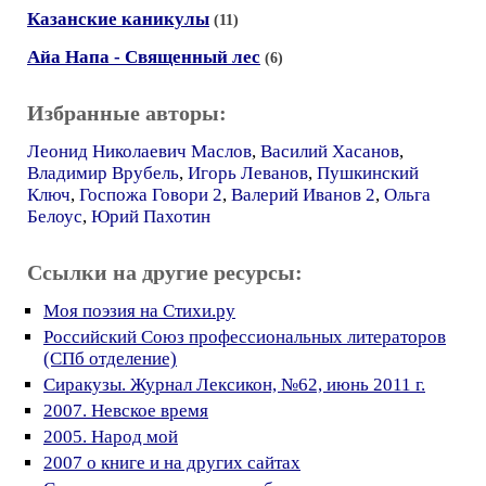
Казанские каникулы
(11)
Айа Напа - Священный лес
(6)
Избранные авторы:
Леонид Николаевич Маслов
,
Василий Хасанов
,
Владимир Врубель
,
Игорь Леванов
,
Пушкинский
Ключ
,
Госпожа Говори 2
,
Валерий Иванов 2
,
Ольга
Белоус
,
Юрий Пахотин
Ссылки на другие ресурсы:
Моя поэзия на Стихи.ру
Российский Союз профессиональных литераторов
(СПб отделение)
Сиракузы. Журнал Лексикон, №62, июнь 2011 г.
2007. Невское время
2005. Народ мой
2007 о книге и на других сайтах