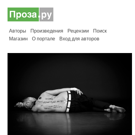
Авторы
Произведения
Рецензии
Поиск
Магазин
О портале
Вход для авторов