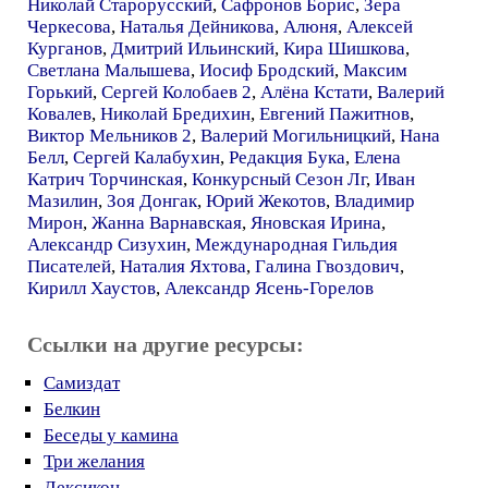
Николай Старорусский
,
Сафронов Борис
,
Зера
Черкесова
,
Наталья Дейникова
,
Алюня
,
Алексей
Курганов
,
Дмитрий Ильинский
,
Кира Шишкова
,
Светлана Малышева
,
Иосиф Бродский
,
Максим
Горький
,
Сергей Колобаев 2
,
Алёна Кстати
,
Валерий
Ковалев
,
Николай Бредихин
,
Евгений Пажитнов
,
Виктор Мельников 2
,
Валерий Могильницкий
,
Нана
Белл
,
Сергей Калабухин
,
Редакция Бука
,
Елена
Катрич Торчинская
,
Конкурсный Сезон Лг
,
Иван
Мазилин
,
Зоя Донгак
,
Юрий Жекотов
,
Владимир
Мирон
,
Жанна Варнавская
,
Яновская Ирина
,
Александр Сизухин
,
Международная Гильдия
Писателей
,
Наталия Яхтова
,
Галина Гвоздович
,
Кирилл Хаустов
,
Александр Ясень-Горелов
Ссылки на другие ресурсы:
Самиздат
Белкин
Беседы у камина
Три желания
Лексикон