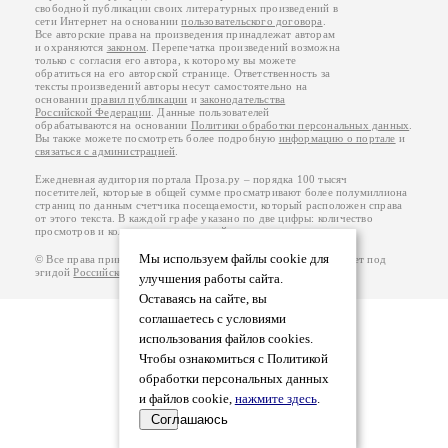
свободной публикации своих литературных произведений в
сети Интернет на основании
пользовательского договора
.
Все авторские права на произведения принадлежат авторам
и охраняются
законом
. Перепечатка произведений возможна
только с согласия его автора, к которому вы можете
обратиться на его авторской странице. Ответственность за
тексты произведений авторы несут самостоятельно на
основании
правил публикации
и
законодательства
Российской Федерации
. Данные пользователей
обрабатываются на основании
Политики обработки персональных данных
.
Вы также можете посмотреть более подробную
информацию о портале
и
связаться с администрацией
.
Ежедневная аудитория портала Проза.ру – порядка 100 тысяч
посетителей, которые в общей сумме просматривают более полумиллиона
страниц по данным счетчика посещаемости, который расположен справа
от этого текста. В каждой графе указано по две цифры: количество
просмотров и количество посетителей.
Мы используем файлы cookie для
© Все права принадлежат авторам, 2000-2026. Портал работает под
эгидой
Российского союза писателей
.
18+
улучшения работы сайта.
Оставаясь на сайте, вы
соглашаетесь с условиями
использования файлов cookies.
Чтобы ознакомиться с Политикой
обработки персональных данных
и файлов cookie,
нажмите здесь
.
Соглашаюсь