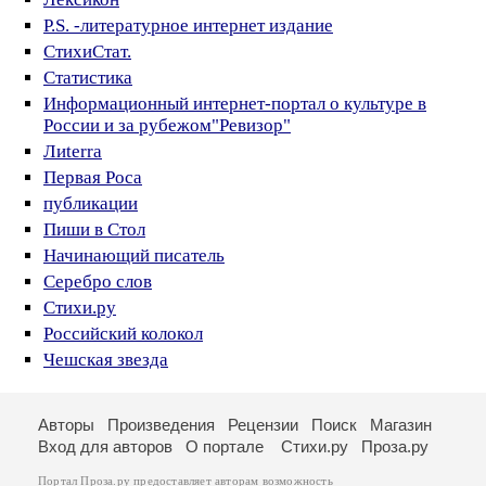
P.S. -литературное интернет издание
СтихиСтат.
Статистика
Информационный интернет-портал о культуре в
России и за рубежом"Ревизор"
Лиtеrra
Первая Роса
публикации
Пиши в Стол
Начинающий писатель
Серебро слов
Стихи.ру
Российский колокол
Чешская звезда
Авторы
Произведения
Рецензии
Поиск
Магазин
Вход для авторов
О портале
Стихи.ру
Проза.ру
Портал Проза.ру предоставляет авторам возможность