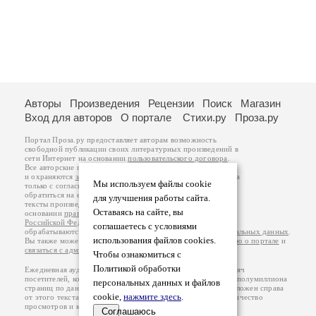
Авторы
Произведения
Рецензии
Поиск
Магазин
Вход для авторов
О портале
Стихи.ру
Проза.ру
Портал Проза.ру предоставляет авторам возможность
свободной публикации своих литературных произведений в
сети Интернет на основании
пользовательского договора
.
Все авторские права на произведения принадлежат авторам
и охраняются
законом
. Перепечатка произведений возможна
Мы используем файлы cookie
только с согласия его автора, к которому вы можете
обратиться на его авторской странице. Ответственность за
для улучшения работы сайта.
тексты произведений авторы несут самостоятельно на
Оставаясь на сайте, вы
основании
правил публикации
и
законодательства
Российской Федерации
. Данные пользователей
соглашаетесь с условиями
обрабатываются на основании
Политики обработки персональных данных
.
использования файлов cookies.
Вы также можете посмотреть более подробную
информацию о портале
и
связаться с администрацией
.
Чтобы ознакомиться с
Политикой обработки
Ежедневная аудитория портала Проза.ру – порядка 100 тысяч
посетителей, которые в общей сумме просматривают более полумиллиона
персональных данных и файлов
страниц по данным счетчика посещаемости, который расположен справа
cookie,
нажмите здесь
.
от этого текста. В каждой графе указано по две цифры: количество
просмотров и количество посетителей.
Соглашаюсь