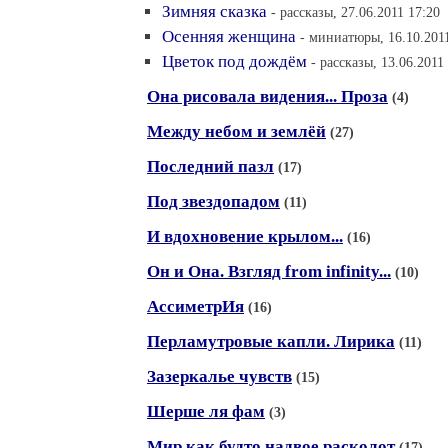
Зимняя сказка
- рассказы, 27.06.2011 17:20
Осенняя женщина
- миниатюры, 16.10.201
Цветок под дождём
- рассказы, 13.06.2011
Она рисовала видения... Проза
(4)
Между небом и землёй
(27)
Последний пазл
(17)
Под звездопадом
(11)
И вдохновение крылом...
(16)
Он и Она. Взгляд from infinity...
(10)
АссиметрИя
(16)
Перламутровые капли. Лирика
(11)
Зазеркалье чувств
(15)
Шерше ля фам
(3)
Мир как будто надвое расколот
(17)