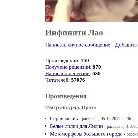
Инфинити Лао
Написать личное сообщение
Добавить 
Произведений:
159
Получено рецензий
:
970
Написано рецензий
:
630
Читателей
:
57076
Произведения
Театр абсурда. Проза
Серая мышь
- рассказы, 05.10.2011 22:36
Белые лилии для Лилии
- рассказы, 01.09.
Метаморфозы большого города
- расск