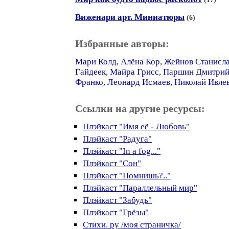
Виженари арт. Миниатюры
(6)
Избранные авторы:
Мари Колд
,
Алёна Кор
,
Жейнов Станисл
Гайдеек
,
Майра Грисс
,
Паршин Дмитрий
Франко
,
Леонард Исмаев
,
Николай Ивле
Ссылки на другие ресурсы:
Плэйкаст "Имя её - Любовь"
Плэйкаст "Радуга"
Плэйкаст "In a fog..."
Плэйкаст "Сон"
Плэйкаст "Помнишь?.."
Плэйкаст "Параллельный мир"
Плэйкаст "Забудь"
Плэйкаст "Грёзы"
Стихи. ру /моя страничка/