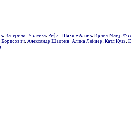
ав
,
Катерина Терлеева
,
Рефат Шакир-Алиев
,
Ирина Ману
,
Фо
 Борисович
,
Александр Шадрин
,
Алина Лейдер
,
Катя Кузь
,
К
в