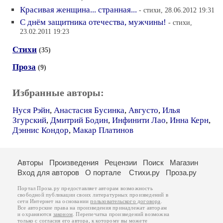
Красивая женщина... странная...
- стихи, 28.06.2012 19:31
С днём защитника отечества, мужчины!
- стихи,
23.02.2011 19:23
Стихи
(35)
Проза
(9)
Избранные авторы:
Нуся Рэйн
,
Анастасия Бусинка
,
Августо
,
Илья
Згурский
,
Дмитрий Бодин
,
Инфинити Лао
,
Инна Керн
,
Дэннис Кондор
,
Макар Платинов
Авторы
Произведения
Рецензии
Поиск
Магазин
Вход для авторов
О портале
Стихи.ру
Проза.ру
Портал Проза.ру предоставляет авторам возможность
свободной публикации своих литературных произведений в
сети Интернет на основании
пользовательского договора
.
Все авторские права на произведения принадлежат авторам
и охраняются
законом
. Перепечатка произведений возможна
только с согласия его автора, к которому вы можете