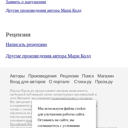
Заявить о нарушении
Другие произведения автора Мари Колд
Рецензии
Написать рецензию
Другие произведения автора Мари Колд
Авторы
Произведения
Рецензии
Поиск
Магазин
Вход для авторов
О портале
Стихи.ру
Проза.ру
Портал Проза.ру предоставляет авторам возможность
свободной публикации своих литературных произведений в
сети Интернет на основании
пользовательского договора
.
Все авторские права на произведения принадлежат авторам
и охраняются
законом
. Перепечатка произведений возможна
Мы используем файлы cookie
только с согласия его автора, к которому вы можете
обратиться на его авторской странице. Ответственность за
для улучшения работы сайта.
тексты произведений авторы несут самостоятельно на
Оставаясь на сайте, вы
основании
правил публикации
и
законодательства
Российской Федерации
. Данные пользователей
соглашаетесь с условиями
обрабатываются на основании
Политики обработки персональных данных
.