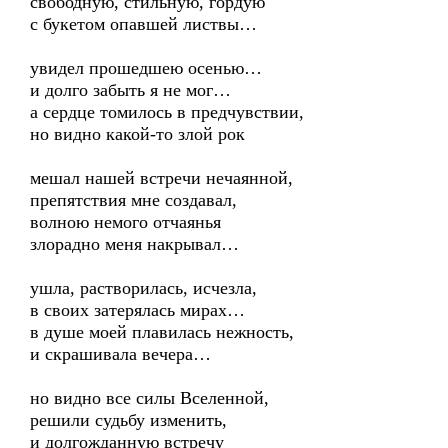
свободную, стильную, гордую
с букетом опавшей листвы…
увидел прошедшею осенью…
и долго забыть я не мог…
а сердце томилось в предчувствии,
но видно какой-то злой рок
мешал нашей встречи нечаянной,
препятствия мне создавал,
волною немого отчаянья
злорадно меня накрывал…
ушла, растворилась, исчезла,
в своих затерялась мирах…
в душе моей плавилась нежность,
и скрашивала вечера…
но видно все силы Вселенной,
решили судьбу изменить,
и долгожданную встречу