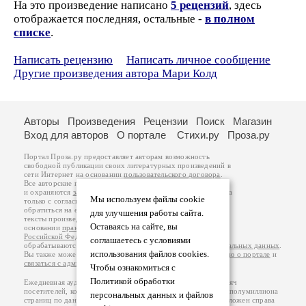
На это произведение написано
5 рецензий
, здесь
отображается последняя, остальные -
в полном
списке
.
Написать рецензию
Написать личное сообщение
Другие произведения автора Мари Колд
Авторы
Произведения
Рецензии
Поиск
Магазин
Вход для авторов
О портале
Стихи.ру
Проза.ру
Портал Проза.ру предоставляет авторам возможность
свободной публикации своих литературных произведений в
сети Интернет на основании
пользовательского договора
.
Все авторские права на произведения принадлежат авторам
и охраняются
законом
. Перепечатка произведений возможна
Мы используем файлы cookie
только с согласия его автора, к которому вы можете
обратиться на его авторской странице. Ответственность за
для улучшения работы сайта.
тексты произведений авторы несут самостоятельно на
Оставаясь на сайте, вы
основании
правил публикации
и
законодательства
Российской Федерации
. Данные пользователей
соглашаетесь с условиями
обрабатываются на основании
Политики обработки персональных данных
.
использования файлов cookies.
Вы также можете посмотреть более подробную
информацию о портале
и
связаться с администрацией
.
Чтобы ознакомиться с
Политикой обработки
Ежедневная аудитория портала Проза.ру – порядка 100 тысяч
посетителей, которые в общей сумме просматривают более полумиллиона
персональных данных и файлов
страниц по данным счетчика посещаемости, который расположен справа