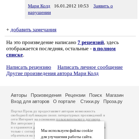
Мари Колд
16.01.2012 10:53
Заявить о
нарушении
+
добавить замечания
На это произведение написано
7 рецензий
, здесь
отображается последняя, остальные -
в полном
списке
.
Написать рецензию
Написать личное сообщение
Другие произведения автора Мари Колд
Авторы
Произведения
Рецензии
Поиск
Магазин
Вход для авторов
О портале
Стихи.ру
Проза.ру
Портал Проза.ру предоставляет авторам возможность
свободной публикации своих литературных произведений в
сети Интернет на основании
пользовательского договора
.
Все авторские права на произведения принадлежат авторам
и охраняются
законом
. Перепечатка произведений возможна
Мы используем файлы cookie
только с согласия его автора, к которому вы можете
обратиться на его авторской странице. Ответственность за
для улучшения работы сайта.