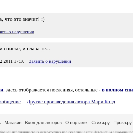
, что это значит! :)
вить о нарушении
м списке, и слава те...
.2011 17:10
Заявить о нарушении
ии
, здесь отображается последняя, остальные -
в полном спи
сообщение
Другие произведения автора Мари Колд
к
Магазин
Вход для авторов
О портале
Стихи.ру
Проза.ру
ободной публикации своих литературных произведений в сети Интернет на основании
по