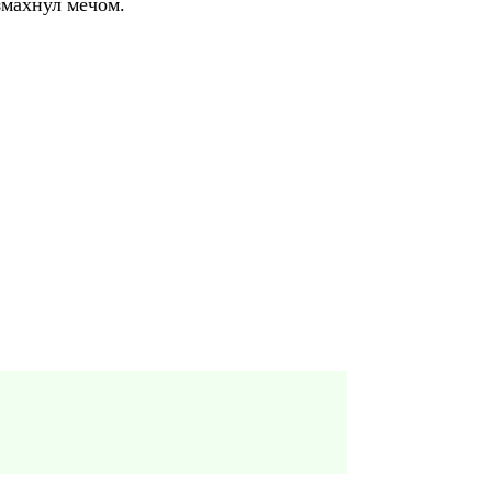
змахнул мечом.