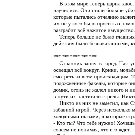
В этом мире теперь царил хаос, з
научились. Они стали больше убив
которые пытались отчаянно выжить
им не у кого было просить о помо
разграбит всё нажитое имущество.
Теперь больше не было главных, 
действия были безнаказанными, к
****************
Странник зашел в город. Наступи
освещал всё вокруг. Крики, мольбы
смотреть за всем происходящим. Т
подожженные факелы, которые он
домик, огонь не жалел никого и н
в пути их настигали стрелы. Никт
Никто из них не заметил, как Ст
забавной игрой. Через несколько 
холодными глазами, в которые стр
- Кто ты? Что тебе нужно! Хочеш
совсем не понимая, что его ждет.