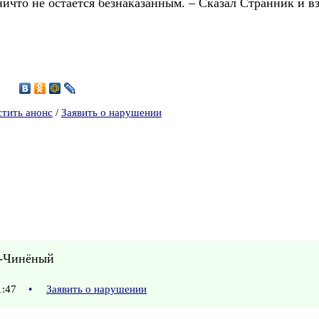
 ничто не остается безнаказанным. – Сказал Странник и в
7
стить анонс
/
Заявить о нарушении
р-Чинёный
21:47
•
Заявить о нарушении