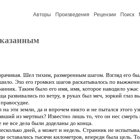
Авторы
Произведения
Рецензии
Поиск
наказанным
чивая. Шел тихим, размеренным шагом. Взгляд его бы
ешило. Эхо его громких шагов раскатывалось по выжженно
ранник. Таким было его имя, имя, которое наводило ужас
ща развивались по ветру, в руках был меч, зоркий глаз в
правосудие.
а эти земли, да и впрочем никто и не пытался этого узн
авший из мертвых? Известно лишь то, что он нес смерть 
е не все дела были доделаны до конца.
колько дней, а может и недель. Странник не испытывал 
ди оставались тысячи километров, впереди была цель. Тол