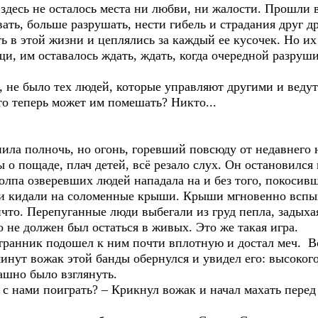
десь не осталось места ни любви, ни жалости. Прошли в
ать, больше разрушать, нести гибель и страдания друг д
 в этой жизни и цеплялись за каждый ее кусочек. Но их 
щи, им оставалось ждать, ждать, когда очередной разруши
не было тех людей, которые управляют другими и ведут 
то теперь может им помешать? Никто...
ла полночь, но огонь, горевший повсюду от недавнего н
 о пощаде, плач детей, всё резало слух. Он остановился
олпа озверевших людей нападала на и без того, покосив
и кидали на соломенные крыши. Крыши мгновенно вспых
ичто. Перепуганные люди выбегали из груд пепла, задыха
о не должен был остаться в живых. Это же такая игра.
ранник подошел к ним почти вплотную и достал меч. Вс
минут вожак этой банды обернулся и увидел его: высокого
ашно было взглянуть.
ь с нами поиграть? – Крикнул вожак и начал махать пер