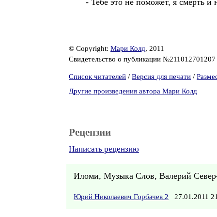
- Тебе это не поможет, я смерть и
© Copyright:
Мари Колд
, 2011
Свидетельство о публикации №21101270120
Список читателей
/
Версия для печати
/
Разме
Другие произведения автора Мари Колд
Рецензии
Написать рецензию
Иломи, Музыка Слов, Валерий Севе
Юрий Николаевич Горбачев 2
27.01.2011 