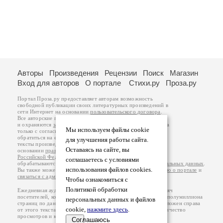
Авторы
Произведения
Рецензии
Поиск
Магазин
Вход для авторов
О портале
Стихи.ру
Проза.ру
Портал Проза.ру предоставляет авторам возможность
свободной публикации своих литературных произведений в
сети Интернет на основании
пользовательского договора
.
Все авторские права на произведения принадлежат авторам
и охраняются
законом
. Перепечатка произведений возможна
Мы используем файлы cookie
только с согласия его автора, к которому вы можете
обратиться на его авторской странице. Ответственность за
для улучшения работы сайта.
тексты произведений авторы несут самостоятельно на
Оставаясь на сайте, вы
основании
правил публикации
и
законодательства
Российской Федерации
. Данные пользователей
соглашаетесь с условиями
обрабатываются на основании
Политики обработки персональных данных
.
использования файлов cookies.
Вы также можете посмотреть более подробную
информацию о портале
и
связаться с администрацией
.
Чтобы ознакомиться с
Политикой обработки
Ежедневная аудитория портала Проза.ру – порядка 100 тысяч
посетителей, которые в общей сумме просматривают более полумиллиона
персональных данных и файлов
страниц по данным счетчика посещаемости, который расположен справа
cookie,
нажмите здесь
.
от этого текста. В каждой графе указано по две цифры: количество
просмотров и количество посетителей.
Соглашаюсь