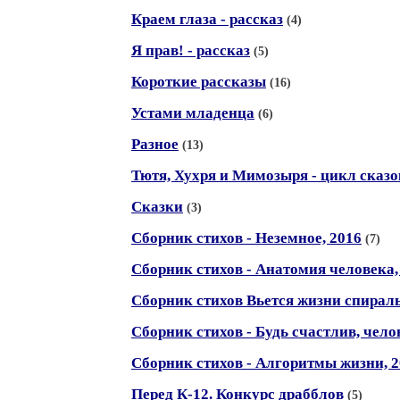
Краем глаза - рассказ
(4)
Я прав! - рассказ
(5)
Короткие рассказы
(16)
Устами младенца
(6)
Разное
(13)
Тютя, Хухря и Мимозыря - цикл сказо
Сказки
(3)
Сборник стихов - Неземное, 2016
(7)
Сборник стихов - Анатомия человека, 
Сборник стихов Вьется жизни спираль,
Сборник стихов - Будь счастлив, челов
Сборник стихов - Алгоритмы жизни, 20
Перед К-12. Конкурс драбблов
(5)