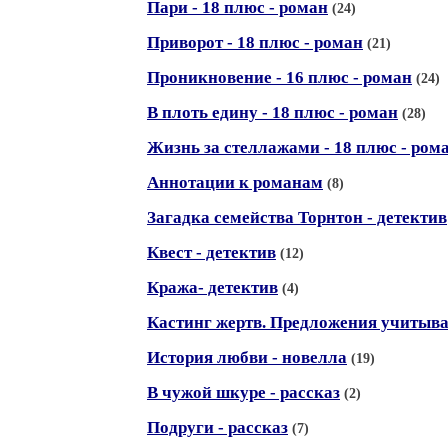
Пари - 18 плюс - роман
(24)
Приворот - 18 плюс - роман
(21)
Проникновение - 16 плюс - роман
(24)
В плоть едину - 18 плюс - роман
(28)
Жизнь за стеллажами - 18 плюс - ром
Аннотации к романам
(8)
Загадка семейства Торнтон - детектив
Квест - детектив
(12)
Кража- детектив
(4)
Кастинг жертв. Предложения учитыва
История любви - новелла
(19)
В чужой шкуре - рассказ
(2)
Подруги - рассказ
(7)