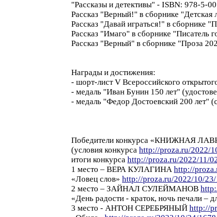
"Рассказы и детективы" - ISBN: 978-5-0
Рассказ "Верный!" в сборнике "Детская 
Рассказ "Давай играться!" в сборнике "
Рассказ "Имаго" в сборнике "Писатель г
Рассказ "Верный" в сборнике "Проза 202
Награды и достижения:
- шорт-лист V Всероссийского открыто
- медаль "Иван Бунин 150 лет" (удостов
- медаль "Федор Достоевский 200 лет" (
Победители конкурса «КНИЖНАЯ ЛАВК
(условия конкурса
http://proza.ru/2022/1
итоги конкурса
http://proza.ru/2022/11/0
1 место – ВЕРА КУЛАГИНА
http://proza
«Ловец слов»
http://proza.ru/2022/10/23
2 место – ЗАЙНАЛ СУЛЕЙМАНОВ
http
«День радости - краток, ночь печали – 
3 место - АНТОН СЕРЕБРЯНЫЙ
http://p