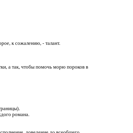
ое, к сожалению, - талант.
ки, а так, чтобы помочь морю пороков в
траницы).
ждого романа.
исполнение, доведение до всеобщего