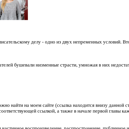
сательскому делу - одно из двух непременных условий. Втор
ателей бушевали низменные страсти, умножая в них недостат
жно найти на моем сайте (ссылка находится внизу данной с
оответствующей ссылкой, а также в начале первой главы ка
и частичное воспроизведение, распространение, публичное 