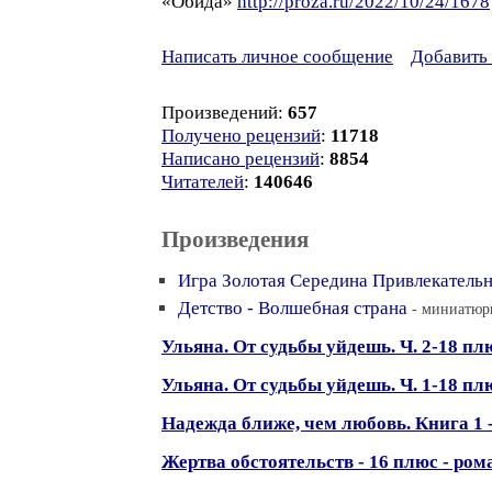
«Обида»
http://proza.ru/2022/10/24/1678
Написать личное сообщение
Добавить 
Произведений:
657
Получено рецензий
:
11718
Написано рецензий
:
8854
Читателей
:
140646
Произведения
Игра Золотая Середина Привлекатель
Детство - Волшебная страна
- миниатюры
Ульяна. От судьбы уйдешь. Ч. 2-18 п
Ульяна. От судьбы уйдешь. Ч. 1-18 п
Надежда ближе, чем любовь. Книга 1 
Жертва обстоятельств - 16 плюс - ром