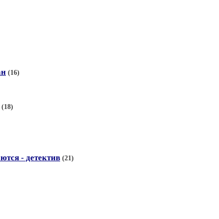
ан
(16)
(18)
ются - детектив
(21)