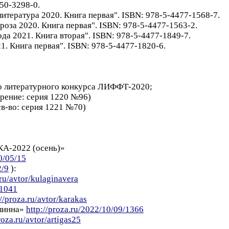
050-3298-0.
литература 2020. Книга первая". ISBN: 978-5-4477-1568-7.
Проза 2020. Книга первая". ISBN: 978-5-4477-1563-2.
ода 2021. Книга вторая". ISBN: 978-5-4477-1849-7.
1. Книга первая". ISBN: 978-5-4477-1820-6.
го литературного конкурса ЛИФФТ-2020;
ерение: серия 1220 №96)
св-во: серия 1221 №70)
А-2022 (осень)»
0/05/15
2/9
):
.ru/avtor/kulaginavera
/1041
://proza.ru/avtor/karakas
длинна»
http://proza.ru/2022/10/09/1366
roza.ru/avtor/artigas25